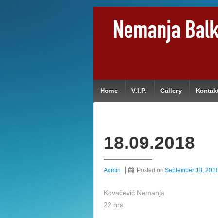
Home
V.I.P.
Gallery
Kontak
18.09.2018
Admin
Posted on
September 18, 201
Kovačević Nemanja
22 hrs