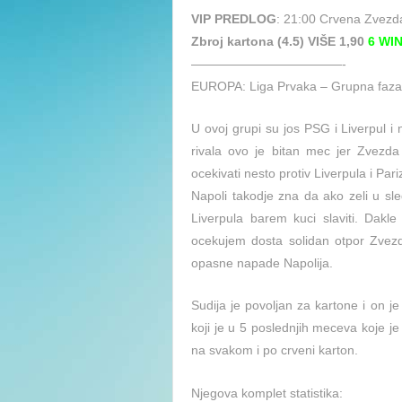
VIP PREDLOG
: 21:00 Crvena Zvezd
Zbroj kartona (4.5) VIŠE 1,90
6 WI
————————————-
EUROPA: Liga Prvaka – Grupna faza 
U ovoj grupi su jos PSG i Liverpul i
rivala ovo je bitan mec jer Zvezda
ocekivati nesto protiv Liverpula i Pari
Napoli takodje zna da ako zeli u sl
Liverpula barem kuci slaviti. Dakl
ocekujem dosta solidan otpor Zvezde
opasne napade Napolija.
Sudija je povoljan za kartone i on j
koji je u 5 poslednjih meceva koje j
na svakom i po crveni karton.
Njegova komplet statistika: