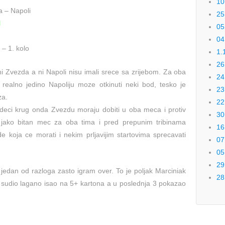
10
a – Napoli
25
N
05
04
– 1. kolo
1.
26
 ni Zvezda a ni Napoli nisu imali srece sa zrijebom. Za oba
24
 realno jedino Napoliju moze otkinuti neki bod, tesko je
23
za.
22
edeci krug onda Zvezdu moraju dobiti u oba meca i protiv
30
e jako bitan mec za oba tima i pred prepunim tribinama
16
 koja ce morati i nekim prljavijim startovima sprecavati
07
05
29
e jedan od razloga zasto igram over. To je poljak Marciniak
28
e sudio lagano isao na 5+ kartona a u poslednja 3 pokazao