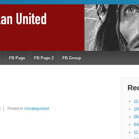
t
FB Page
FB Page 2
FB Group
Re
11
8
Posted in
Uncategorized
10
06
04
11