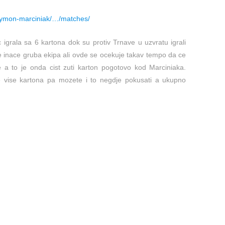
zymon-marciniak/…/matches/
igrala sa 6 kartona dok su protiv Trnave u uzvratu igrali
e inace gruba ekipa ali ovde se ocekuje takav tempo da ce
e a to je onda cist zuti karton pogotovo kod Marciniaka.
 vise kartona pa mozete i to negdje pokusati a ukupno