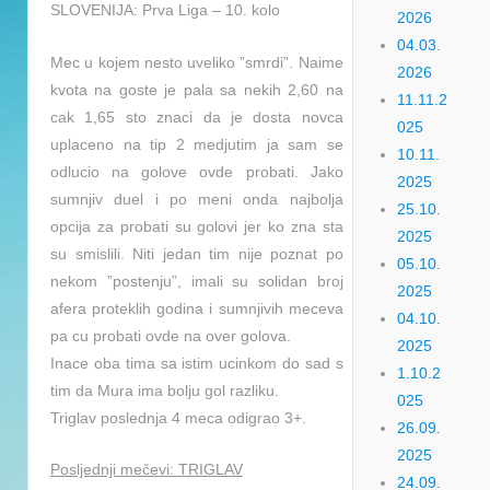
SLOVENIJA: Prva Liga – 10. kolo
2026
04.03.
Mec u kojem nesto uveliko ”smrdi”. Naime
2026
kvota na goste je pala sa nekih 2,60 na
11.11.2
cak 1,65 sto znaci da je dosta novca
025
uplaceno na tip 2 medjutim ja sam se
10.11.
odlucio na golove ovde probati. Jako
2025
sumnjiv duel i po meni onda najbolja
25.10.
opcija za probati su golovi jer ko zna sta
2025
su smislili. Niti jedan tim nije poznat po
05.10.
nekom ”postenju”, imali su solidan broj
2025
afera prot
eklih godina i sumnjivih meceva
04.10.
pa cu probati ovde na over golova.
2025
Inace oba tima sa istim ucinkom do sad s
1.10.2
tim da Mura ima bolju gol razliku.
025
Triglav poslednja 4 meca odigrao 3+.
26.09.
2025
Posljednji mečevi: TRIGLAV
24.09.