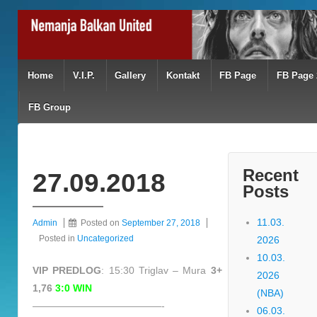
Home
V.I.P.
Gallery
Kontakt
FB Page
FB Page 
FB Group
Recent
27.09.2018
Posts
11.03.
Admin
Posted on
September 27, 2018
Posted in
Uncategorized
2026
10.03.
VIP PREDLOG
: 15:30 Triglav – Mura
3+
2026
1,76
3:0 WIN
(NBA)
—————————————-
06.03.