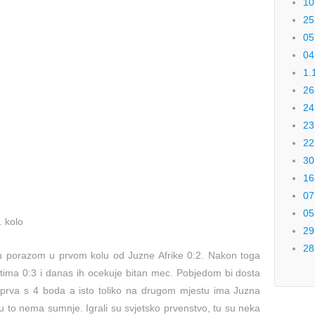
10
25
05
04
1.
26
24
23
22
30
16
07
05
. kolo
29
28
iju porazom u prvom kolu od Juzne Afrike 0:2. Nakon toga
stima 0:3 i danas ih ocekuje bitan mec. Pobjedom bi dosta
no prva s 4 boda a isto toliko na drugom mjestu ima Juzna
u u to nema sumnje. Igrali su svjetsko prvenstvo, tu su neka