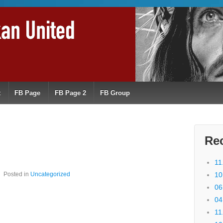
t
FB Page
FB Page 2
FB Group
Re
11
Posted in
Uncategorized
10
06
04
11