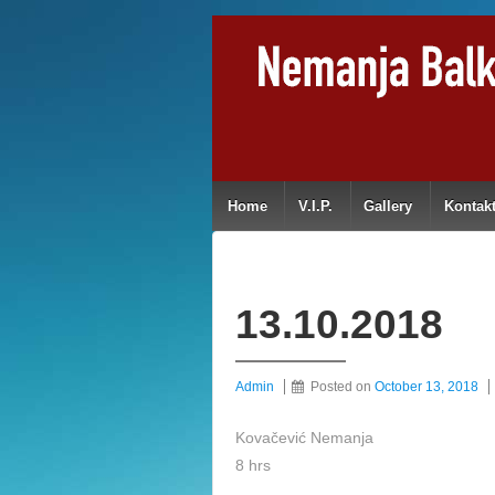
Home
V.I.P.
Gallery
Kontak
13.10.2018
Admin
Posted on
October 13, 2018
Kovačević Nemanja
8 hrs