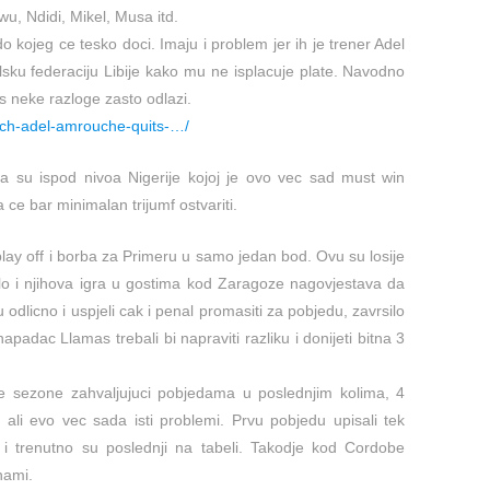
u, Ndidi, Mikel, Musa itd.
 do kojeg ce tesko doci. Imaju i problem jer ih je trener Adel
sku federaciju Libije kako mu ne isplacuje plate. Navodno
os neke razloge zasto odlazi.
ach-adel-amrouche-quits-…/
a su ispod nivoa Nigerije kojoj je ovo vec sad must win
 ce bar minimalan trijumf ostvariti.
ay off i borba za Primeru u samo jedan bod. Ovu su losije
olo i njihova igra u gostima kod Zaragoze nagovjestava da
u odlicno i uspjeli cak i penal promasiti za pobjedu, zavrsilo
napadac Llamas trebali bi napraviti razliku i donijeti bitna 3
e sezone zahvaljujuci pobjedama u poslednjim kolima, 4
i ali evo vec sada isti problemi. Prvu pobjedu upisali tek
e i trenutno su poslednji na tabeli. Takodje kod Cordobe
hami.