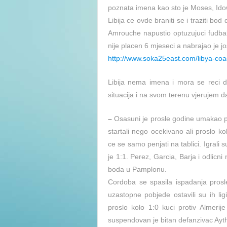
poznata imena kao sto je Moses, Idow
Libija ce ovde braniti se i traziti bod
Amrouche napustio optuzujuci fudbal
nije placen 6 mjeseci a nabrajao je j
http://www.soka25east.com/libya-co
Libija nema imena i mora se reci d
situacija i na svom terenu vjerujem da
–
Osasuni je prosle godine umakao pl
startali nego ocekivano ali proslo k
ce se samo penjati na tablici. Igrali s
je 1:1. Perez, Garcia, Barja i odlicni 
boda u Pamplonu.
Cordoba se spasila ispadanja prosl
uzastopne pobjede ostavili su ih lig
proslo kolo 1:0 kuci protiv Almerij
suspendovan je bitan defanzivac Ayt