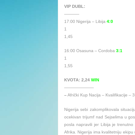
VIP DUBL:
———–
17:00 Nigerija – Libija
4:0
1
1,45
16:00 Osasuna – Cordoba
3:1
1
1,55
KVOTA: 2,24
WIN
———————
–
Afrički Kup Nacija – Kvalifikacije – 3
Nigerija sebi zakomplikovala situac
ocekivan trijumf nad Sejselima u go
posla napravili jer Libija je trenut
Afrika. Nigerija ima kvalitetniju ekip