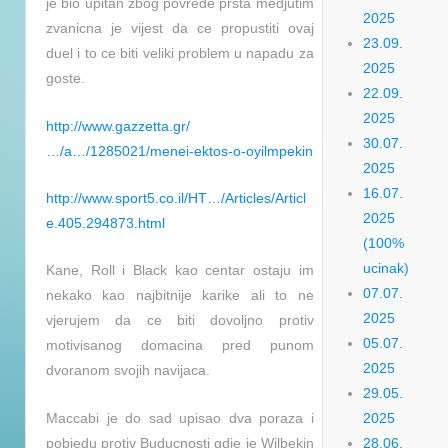
je bio upitan zbog povrede prsta medjutim
2025
zvanicna je vijest da ce propustiti ovaj
23.09.
duel i to ce biti veliki problem u napadu za
2025
goste.
22.09.
2025
http://www.gazzetta.gr/
30.07.
…/a…/1285021/menei-ektos-o-oyilmpekin
2025
16.07.
http://www.sport5.co.il/HT…/Articles/Articl
2025
e.405.294873.html
(100%
ucinak)
Kane, Roll i Black kao centar ostaju im
07.07.
nekako kao najbitnije karike ali to ne
2025
vjerujem da ce biti dovoljno protiv
05.07.
motivisanog domacina pred punom
2025
dvoranom svojih navijaca.
29.05.
Maccabi je do sad upisao dva poraza i
2025
pobjedu protiv Buducnosti gdje je Wilbekin
28.06.