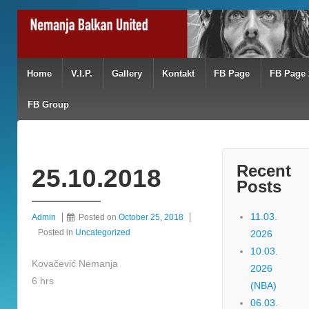
Home
V.I.P.
Gallery
Kontakt
FB Page
FB Page 
FB Group
Recent
25.10.2018
Posts
11.03.
Admin
Posted on
October 25, 2018
Posted in
Uncategorized
2026
10.03.
Kovačević Nemanja
2026
6 hrs
(NBA)
06.03.