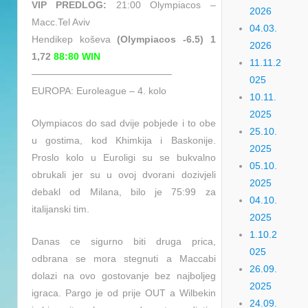
VIP PREDLOG:
21:00 Olympiacos –
2026
Macc.Tel Aviv
04.03.
Hendikep koševa
(Olympiacos -6.5) 1
2026
1,72
88:80 WIN
11.11.2
——————————————–
025
EUROPA: Euroleague – 4. kolo
10.11.
2025
Olympiacos do sad dvije pobjede i to obe
25.10.
u gostima, kod Khimkija i Baskonije.
2025
Proslo kolo u Euroligi su se bukvalno
05.10.
obrukali jer su u ovoj dvorani dozivjeli
2025
debakl od Milana, bilo je 75:99 za
04.10.
italijanski tim.
2025
1.10.2
Danas ce sigurno biti druga prica,
025
odbrana se mora stegnuti a Maccabi
26.09.
dolazi na ovo gostovanje bez najboljeg
2025
igraca. Pargo je od prije OUT a Wilbekin
24.09.