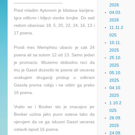
———————————–
2026
Pred mladim Aytonom je blistava karijera.
04.03.
Igra odlicno i biljezi visoke brojke. Do sad
2026
redom ubacivao 18, 5, 20, 22, 24, 16, 13 i
11.11.2
17 poena.
025
10.11.
Prosli mec Memphisu ubacio je cak 24
2025
poena ali sa sutom 12 od 13. Samo jedan
25.10.
je promacio. Mozemo slobodno reci da
2025
mu je Gasol dozvolio te poene ali veceras
05.10.
ocekujem drugaciji pristup u odbrani
2025
Gasola prema rukiju i ne vidim ga preko
04.10.
16 poena.
2025
1.10.2
Vratio se i Booker sto je znacajno jer
025
Booker uzima jako puno suteva tako da
26.09.
vjerujem da ce ga iskusni Gasol veceras
2025
ostaviti ispod 16 poena.
24.09.