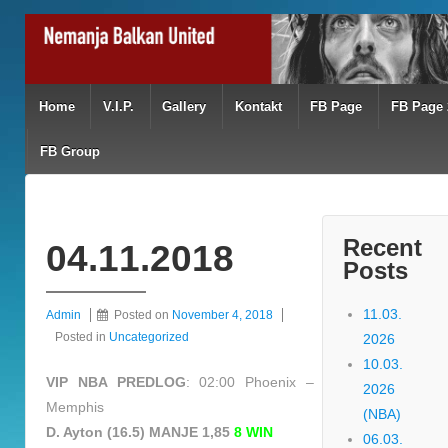
Home
V.I.P.
Gallery
Kontakt
FB Page
FB Page 
FB Group
Recent
04.11.2018
Posts
11.03.
Admin
Posted on
November 4, 2018
Posted in
Uncategorized
2026
10.03.
VIP NBA PREDLOG
: 02:00 Phoenix –
2026
Memphis
(NBA)
D. Ayton (16.5) MANJE 1,85
8 WIN
06.03.