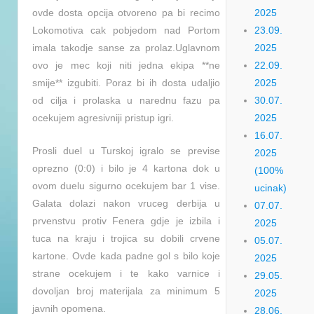
ovde dosta opcija otvoreno pa bi recimo
2025
Lokomotiva cak pobjedom nad Portom
23.09.
imala takodje sanse za prolaz.Uglavnom
2025
ovo je mec koji niti jedna ekipa **ne
22.09.
smije** izgubiti. Poraz bi ih dosta udaljio
2025
od cilja i prolaska u narednu fazu pa
30.07.
ocekujem agresivniji pristup igri.
2025
16.07.
Prosli duel u Turskoj igralo se previse
2025
oprezno (0:0) i bilo je 4 kartona dok u
(100%
ovom duelu sigurno ocekujem bar 1 vise.
ucinak)
Galata dolazi nakon vruceg derbija u
07.07.
prvenstvu protiv Fenera gdje je izbila i
2025
tuca na kraju i trojica su dobili crvene
05.07.
kartone. Ovde kada padne gol s bilo koje
2025
strane ocekujem i te kako varnice i
29.05.
dovoljan broj materijala za minimum 5
2025
javnih opomena.
28.06.