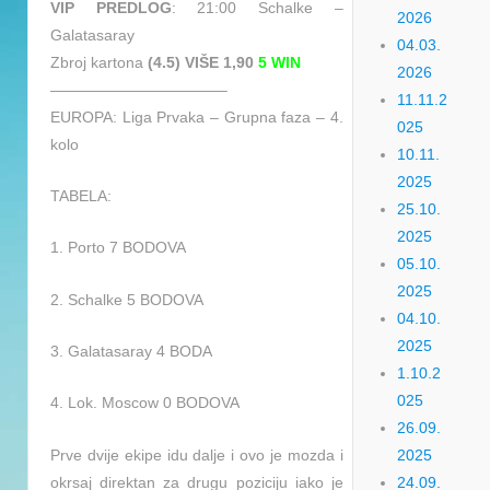
VIP PREDLOG
: 21:00 Schalke –
2026
Galatasaray
04.03.
Zbroj kartona
(4.5) VIŠE 1,90
5 WIN
2026
———————————–
11.11.2
EUROPA: Liga Prvaka – Grupna faza – 4.
025
kolo
10.11.
2025
TABELA:
25.10.
2025
1. Porto 7 BODOVA
05.10.
2025
2. Schalke 5 BODOVA
04.10.
2025
3. Galatasaray 4 BODA
1.10.2
025
4. Lok. Moscow 0 BODOVA
26.09.
Prve dvije ekipe idu dalje i ovo je mozda i
2025
okrsaj direktan za drugu poziciju iako je
24.09.