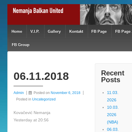
Home
V.I.P.
Gallery
Kontakt
FB Page
FB Page 
FB Group
Recent
06.11.2018
Posts
11.03.
Admin
Posted on
November 6, 2018
Posted in
Uncategorized
2026
10.03.
Kovačević Nemanja
2026
Yesterday at 20:56
(NBA)
06.03.