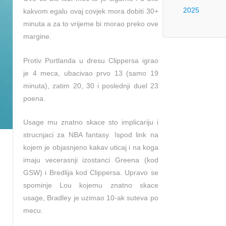
2025
kakvom egalu ovaj covjek mora dobiti 30+
minuta a za to vrijeme bi morao preko ove
margine.
Protiv Portlanda u dresu Clippersa igrao
je 4 meca, ubacivao prvo 13 (samo 19
minuta), zatim 20, 30 i poslednji duel 23
poena.
Usage mu znatno skace sto implicariju i
strucnjaci za NBA fantasy. Ispod link na
kojem je objasnjeno kakav uticaj i na koga
imaju vecerasnji izostanci Greena (kod
GSW) i Bredlija kod Clippersa. Upravo se
spominje Lou kojemu znatno skace
usage, Bradley je uzimao 10-ak suteva po
mecu.