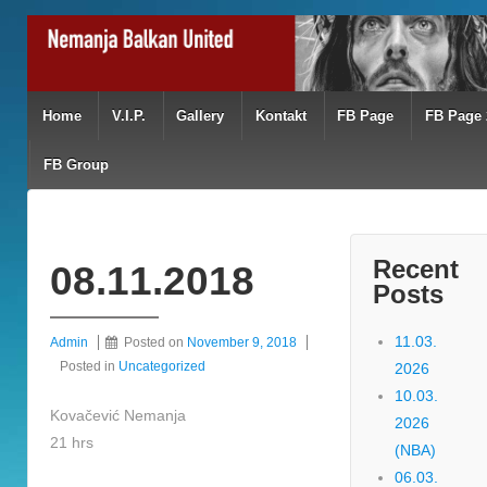
Home
V.I.P.
Gallery
Kontakt
FB Page
FB Page 
FB Group
Recent
08.11.2018
Posts
11.03.
Admin
Posted on
November 9, 2018
Posted in
Uncategorized
2026
10.03.
Kovačević Nemanja
2026
21 hrs
(NBA)
06.03.