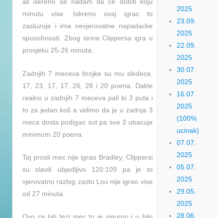
ali iskreno se nadam da ce dobiti koju
2025
minutu vise. Iskreno ovaj igrac to
23.09.
zasluzuje i ima nevjerovatne napadacke
2025
sposobnosti. Zbog sirine Clippersa igra u
22.09.
prosjeku 25-26 minuta.
2025
30.07.
Zadnjih 7 meceva brojke su mu sledece,
2025
17, 23, 17, 17, 26, 28 i 20 poena. Dakle
16.07.
realno u zadnjih 7 meceva pali bi 3 puta i
2025
to za jedan koš a vidimo da je u zadnja 3
(100%
meca dosta podigao sut pa sve 3 ubacuje
ucinak)
minimum 20 poena.
07.07.
2025
Taj prosli mec nije igrao Bradley, Clippersi
05.07.
su slavili ubjedljivo 120:109 pa je to
2025
vjerovatno razlog zasto Lou nije igrao vise
29.05.
od 27 minuta.
2025
28.06.
Ovo ce biti tezi mec to je sigurno i u bilo