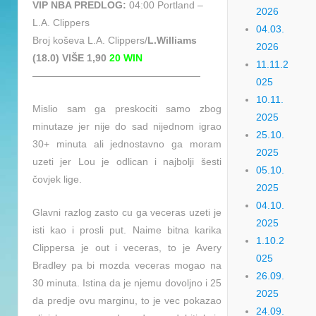
VIP NBA PREDLOG:
04:00 Portland –
2026
L.A. Clippers
04.03.
Broj koševa L.A. Clippers/
L.Williams
2026
(18.0) VIŠE 1,90
20 WIN
11.11.2
—————————————————
025
10.11.
Mislio sam ga preskociti samo zbog
2025
minutaze jer nije do sad nijednom igrao
25.10.
30+ minuta ali jednostavno ga moram
2025
uzeti jer Lou je odlican i najbolji šesti
05.10.
čovjek lige.
2025
04.10.
Glavni razlog zasto cu ga veceras uzeti je
2025
isti kao i prosli put. Naime bitna karika
1.10.2
Clippersa je out i veceras, to je Avery
025
Bradley pa bi mozda veceras mogao na
26.09.
30 minuta. Istina da je njemu dovoljno i 25
2025
da predje ovu marginu, to je vec pokazao
24.09.