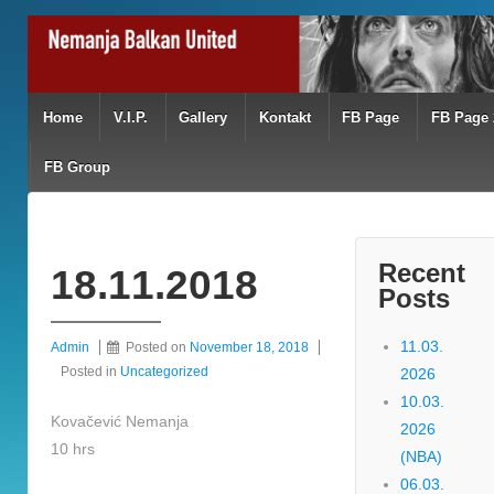
Home
V.I.P.
Gallery
Kontakt
FB Page
FB Page 
FB Group
Recent
18.11.2018
Posts
11.03.
Admin
Posted on
November 18, 2018
Posted in
Uncategorized
2026
10.03.
Kovačević Nemanja
2026
10 hrs
(NBA)
06.03.