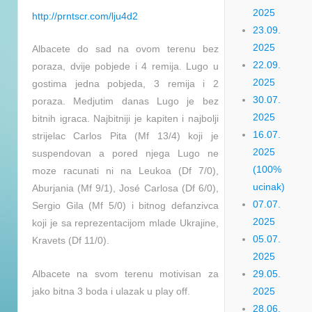
2025
http://prntscr.com/lju4d2
23.09.
2025
Albacete do sad na ovom terenu bez
22.09.
poraza, dvije pobjede i 4 remija. Lugo u
2025
gostima jedna pobjeda, 3 remija i 2
30.07.
poraza. Medjutim danas Lugo je bez
2025
bitnih igraca. Najbitniji je kapiten i najbolji
16.07.
strijelac Carlos Pita (Mf 13/4) koji je
2025
suspendovan a pored njega Lugo ne
(100%
moze racunati ni na Leukoa (Df 7/0),
ucinak)
Aburjania (Mf 9/1), José Carlosa (Df 6/0),
07.07.
Sergio Gila (Mf 5/0) i bitnog defanzivca
2025
koji je sa reprezentacijom mlade Ukrajine,
05.07.
Kravets (Df 11/0).
2025
Albacete na svom terenu motivisan za
29.05.
jako bitna 3 boda i ulazak u play off.
2025
28.06.