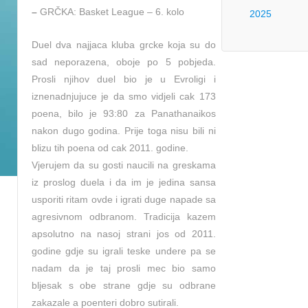
–
GRČKA: Basket League – 6. kolo
2025
Duel dva najjaca kluba grcke koja su do
sad neporazena, oboje po 5 pobjeda.
Prosli njihov duel bio je u Evroligi i
iznenadnjujuce je da smo vidjeli cak 173
poena, bilo je 93:80 za Panathanaikos
nakon dugo godina. Prije toga nisu bili ni
blizu tih poena od cak 2011. godine.
Vjerujem da su gosti naucili na greskama
iz proslog duela i da im je jedina sansa
usporiti ritam ovde i igrati duge napade sa
agresivnom odbranom. Tradicija kazem
apsolutno na nasoj strani jos od 2011.
godine gdje su igrali teske undere pa se
nadam da je taj prosli mec bio samo
bljesak s obe strane gdje su odbrane
zakazale a poenteri dobro sutirali.