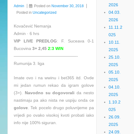
2026
Admin
Posted on
November 30, 2018
04.03.
Posted in
Uncategorized
2026
Kovačević Nemanja
11.11.2
Admin · 6 hrs
025
VIP LIVE PREDLOG
: F. Suceava 0-1
10.11.
Bucovina
3+ 2,45
2:3 WIN
2025
———————————————-
25.10.
Rumunija 3. liga
2025
05.10.
Imate ovo i na wwinu i bet365 itd. Ovde
2025
mi jedan rumun rekao da igram golove
04.10.
(3+).
Navodno su dogovorali
da nesto
2025
nastimaju pa ako nista ne uspiju onda ce
1.10.2
golove
. Tek pocelo drugo poluvrijeme pa
025
vrijedi po ovako visokoj kvoti probati iako
26.09.
info nije 100% siguran.
2025
24.09.