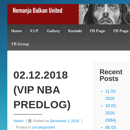
Home
V.I.P.
Gallery
Kontakt
FB Page
FB Page 
FB Group
Recent
02.12.2018
Posts
(VIP NBA
11.03.
2026
PREDLOG)
10.03.
2026
(NBA)
Admin
Posted on
December 2, 2018
06.03.
Posted in
Uncategorized