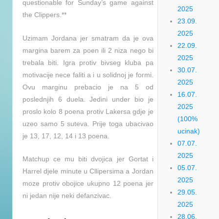
questionable for Sunday’s game against
2025
the Clippers.**
23.09.
2025
Uzimam Jordana jer smatram da je ova
22.09.
margina barem za poen ili 2 niza nego bi
2025
trebala biti. Igra protiv bivseg kluba pa
30.07.
motivacije nece faliti a i u solidnoj je formi.
2025
Ovu marginu prebacio je na 5 od
16.07.
poslednjih 6 duela. Jedini under bio je
2025
proslo kolo 8 poena protiv Lakersa gdje je
(100%
uzeo samo 5 suteva. Prije toga ubacivao
ucinak)
je 13, 17, 12, 14 i 13 poena.
07.07.
2025
Matchup ce mu biti dvojica jer Gortat i
05.07.
Harrel djele minute u Cllipersima a Jordan
2025
moze protiv obojice ukupno 12 poena jer
29.05.
ni jedan nije neki defanzivac.
2025
28.06.