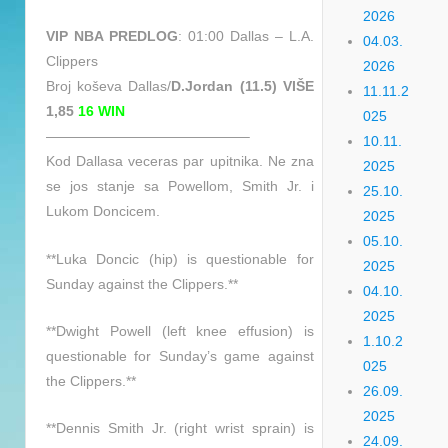
2026
VIP NBA PREDLOG
: 01:00 Dallas – L.A.
04.03.
Clippers
2026
Broj koševa Dallas/
D.Jordan (11.5) VIŠE
11.11.2
1,85
16 WIN
025
——————————————–
10.11.
Kod Dallasa veceras par upitnika. Ne zna
2025
se jos stanje sa Powellom, Smith Jr. i
25.10.
Lukom Doncicem.
2025
05.10.
**Luka Doncic (hip) is questionable for
2025
Sunday against the Clippers.**
04.10.
2025
**Dwight Powell (left knee effusion) is
1.10.2
questionable for Sunday’s game against
025
the Clippers.**
26.09.
2025
**Dennis Smith Jr. (right wrist sprain) is
24.09.