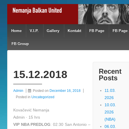
Home
V.I.P.
Gallery
Kontakt
FB Page
FB Page 
FB Group
Recent
15.12.2018
Posts
11.03.
Admin
Posted on
December 16, 2018
Posted in
Uncategorized
2026
10.03.
Kovačević Nemanja
2026
Admin · 15 hrs
(NBA)
VIP NBA PREDLOG
: 02:30 San Antonio –
06.03.