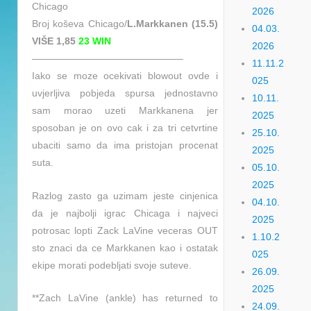
Chicago
2026
Broj koševa Chicago/
L.Markkanen (15.5)
04.03.
VIŠE 1,85
23 WIN
2026
———————————————–
11.11.2
Iako se moze ocekivati blowout ovde i
025
uvjerljiva pobjeda spursa jednostavno
10.11.
sam morao uzeti Markkanena jer
2025
sposoban je on ovo cak i za tri cetvrtine
25.10.
ubaciti samo da ima pristojan procenat
2025
suta.
05.10.
2025
Razlog zasto ga uzimam jeste cinjenica
04.10.
da je najbolji igrac Chicaga i najveci
2025
potrosac lopti Zack LaVine veceras OUT
1.10.2
sto znaci da ce Markkanen kao i ostatak
025
ekipe morati podebljati svoje suteve.
26.09.
2025
**Zach LaVine (ankle) has returned to
24.09.