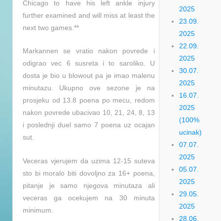
Chicago to have his left ankle injury
2025
further examined and will miss at least the
23.09.
next two games.**
2025
22.09.
Markannen se vratio nakon povrede i
2025
odigrao vec 6 susreta i to saroliko. U
30.07.
dosta je bio u blowout pa je imao malenu
2025
minutazu. Ukupno ove sezone je na
16.07.
prosjeku od 13.8 poena po mecu, redom
2025
nakon povrede ubacivao 10, 21, 24, 8, 13
(100%
i poslednji duel samo 7 poena uz ocajan
ucinak)
sut.
07.07.
2025
Veceras vjerujem da uzima 12-15 suteva
05.07.
sto bi moralo biti dovoljno za 16+ poena,
2025
pitanje je samo njegova minutaza ali
29.05.
veceras ga ocekujem na 30 minuta
2025
minimum.
28.06.