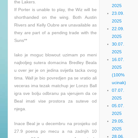
the Lakers.
2025
If Porter is unable to play, the Wiz will be
23.09.
shorthanded on the wing. Both Austin
2025
Rivers and Kelly Oubre are unavailable as
22.09.
they are part of a pending trade with the
2025
Suns**
30.07.
2025
Iako je moguc blowout uzimam po meni
16.07.
najboljeg sutera domacina Bredley Beala
2025
u over jer je on jedina svijetla tacka ovog
(100%
tima. Wall je bio povredjen pa se vratio ali
ucinak)
veceras ima tezak matchup jer Lonzo Ball
07.07.
igra sve bolju odbranu pa vjerujem da ce
2025
Beal imati vise prostora za suteve od
05.07.
njega.
2025
29.05.
Inace Beal je u decembru na prosjeku od
2025
27.9 poena po mecu a na zadnjih 10
28.06.