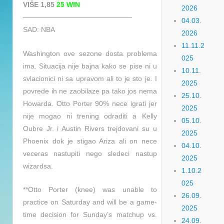
VIŠE 1,85
25 WIN
2026
———————————————–
04.03.
SAD: NBA
2026
11.11.2
Washington ove sezone dosta problema
025
ima. Situacija nije bajna kako se pise ni u
10.11.
svlacionici ni sa upravom ali to je sto je. I
2025
povrede ih ne zaobilaze pa tako jos nema
25.10.
Howarda. Otto Porter 90% nece igrati jer
2025
nije mogao ni trening odraditi a Kelly
05.10.
Oubre Jr. i Austin Rivers trejdovani su u
2025
Phoenix dok je stigao Ariza ali on nece
04.10.
veceras nastupiti nego sledeci nastup
2025
wizardsa.
1.10.2
025
**Otto Porter (knee) was unable to
26.09.
practice on Saturday and will be a game-
2025
time decision for Sunday’s matchup vs.
24.09.