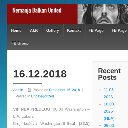
Home
V.I.P.
Gallery
Kontakt
FB Page
FB Page 
FB Group
Recent
16.12.2018
Posts
11.03.
Admin
Posted on
December 16, 2018
Posted in
Uncategorized
2026
10.03.
VIP NBA PREDLOG
: 00:00 Washington –
2026
L.A. Lakers
(NBA)
Broj koševa Washington/
B.Beal (23.5)
06.03.