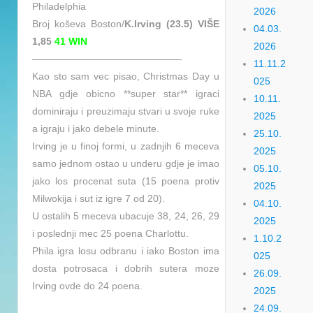
Philadelphia
2026
Broj koševa Boston/
K.Irving (23.5) VIŠE
04.03.
1,85
41 WIN
2026
———————————————-
11.11.2
Kao sto sam vec pisao, Christmas Day u
025
NBA gdje obicno **super star** igraci
10.11.
dominiraju i preuzimaju stvari u svoje ruke
2025
a igraju i jako debele minute.
25.10.
Irving je u finoj formi, u zadnjih 6 meceva
2025
samo jednom ostao u underu gdje je imao
05.10.
jako los procenat suta (15 poena protiv
2025
Milwokija i sut iz igre 7 od 20).
04.10.
U ostalih 5 meceva ubacuje 38, 24, 26, 29
2025
i poslednji mec 25 poena Charlottu.
1.10.2
Phila igra losu odbranu i iako Boston ima
025
dosta potrosaca i dobrih sutera moze
26.09.
Irving ovde do 24 poena.
2025
24.09.