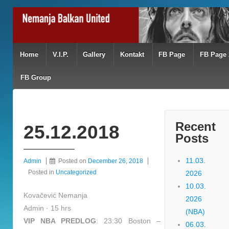
Home
V.I.P.
Gallery
Kontakt
FB Page
FB Page 
FB Group
Recent
25.12.2018
Posts
11.03.
Admin
Posted on
December 26, 2018
Posted in
Uncategorized
2026
10.03.
Kovačević Nemanja
2026
Admin · 15 hrs
(NBA)
VIP NBA PREDLOG
: 23:30 Boston –
06.03.