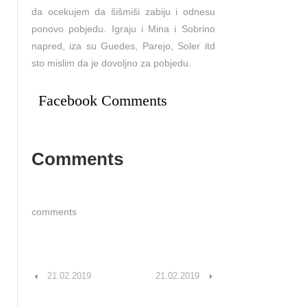
da ocekujem da šišmiši zabiju i odnesu
ponovo pobjedu. Igraju i Mina i Sobrino
napred, iza su Guedes, Parejo, Soler itd
sto mislim da je dovoljno za pobjedu.
Facebook Comments
Comments
comments
‹
21.02.2019
21.02.2019
›