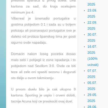
prednost španaca iz prvog duela. Dva
2025
kartona za sad, do kraja ocekujem
23.09.
minimum jos 4.
2025
Villarreal je iznenadio portugalce u
22.09.
gostima pobjedom 0:1 i sada su u boljem
2025
polozaju ali poznavajuci portugalce ovo je
30.07.
daleko od prolaza španskog tima jer gosti
2025
sigurno ovde napadaju.
16.07.
2025
Domacin nakon loseg pocetka dosao
(100%
malo sebi i pobjegli iz zone ispadanja i to
ucinak)
pobjedom nad Sevillom 3:0. Ovde ce biti
07.07.
teze ali zele oni spasiti sezonu i dogurati
2025
sto dalje u ovom takmicenju.
05.07.
2025
U prvom duelu bilo je cak ukupno 9
29.05.
kartona. Sporting je uspio i crveni dobiti,
2025
tacnije Acuna koji ce preskociti ovaj duel.
28.06.