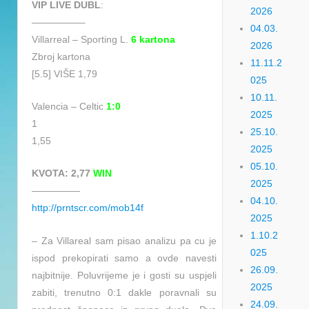
VIP LIVE DUBL
:
2026
—————–
04.03.
Villarreal – Sporting L.
6 kartona
2026
Zbroj kartona
11.11.2
[5.5] VIŠE 1,79
025
10.11.
Valencia – Celtic
1:0
2025
1
25.10.
1,55
2025
05.10.
KVOTA: 2,77
WIN
2025
—————
04.10.
http://prntscr.com/mob14f
2025
1.10.2
– Za Villareal sam pisao analizu pa cu je
025
ispod prekopirati samo a ovde navesti
26.09.
najbitnije. Poluvrijeme je i gosti su uspjeli
2025
zabiti, trenutno 0:1 dakle poravnali su
24.09.