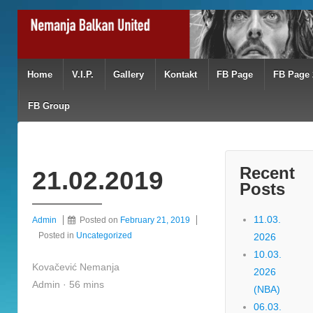
Home
V.I.P.
Gallery
Kontakt
FB Page
FB Page 
FB Group
Recent
21.02.2019
Posts
11.03.
Admin
Posted on
February 21, 2019
Posted in
Uncategorized
2026
10.03.
Kovačević Nemanja
2026
Admin · 56 mins
(NBA)
06.03.