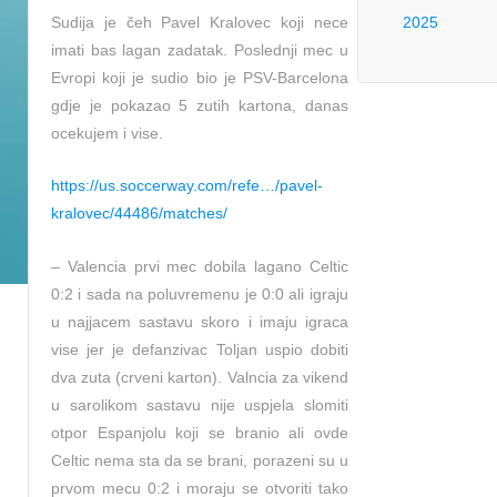
Sudija je čeh Pavel Kralovec koji nece
2025
imati bas lagan zadatak. Poslednji mec u
Evropi koji je sudio bio je PSV-Barcelona
gdje je pokazao 5 zutih kartona, danas
ocekujem i vise.
https://us.soccerway.com/refe…/pavel-
kralovec/44486/matches/
– Valencia prvi mec dobila lagano Celtic
0:2 i sada na poluvremenu je 0:0 ali igraju
u najjacem sastavu skoro i imaju igraca
vise jer je defanzivac Toljan uspio dobiti
dva zuta (crveni karton). Valncia za vikend
u sarolikom sastavu nije uspjela slomiti
otpor Espanjolu koji se branio ali ovde
Celtic nema sta da se brani, porazeni su u
prvom mecu 0:2 i moraju se otvoriti tako