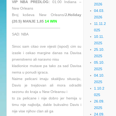
VIP NBA PREDLOG:
01:00 Indiana –
2026
New Orleans
04.03.
Broj koševa New Orleans/
J.Holiday
2026
(20.5) MANJE 1,85
14 WIN
11.11.2
—————————————-
025
SAD: NBA
10.11.
2025
Sinoc sam citao ove vijesti (ispod) cim su
25.10.
izasle i cekao margine danas na Davisa
2025
prvenstveno ali naravno nisu
05.10.
kladionice mutave pa tako za sad Davisa
2025
nema u ponudi igraca.
04.10.
Naime pelicani imaju skakljivu situaciju,
2025
Davis je trejdovan ali mora odraditi
1.10.2
sezonu do kraja u New Orleansu i
025
to za pelicane i nije dobro jer hemija u
26.09.
timu nije najbolja, dakle bukvalno Davis i
2025
nije vise njihov clan ali ga
24.09.