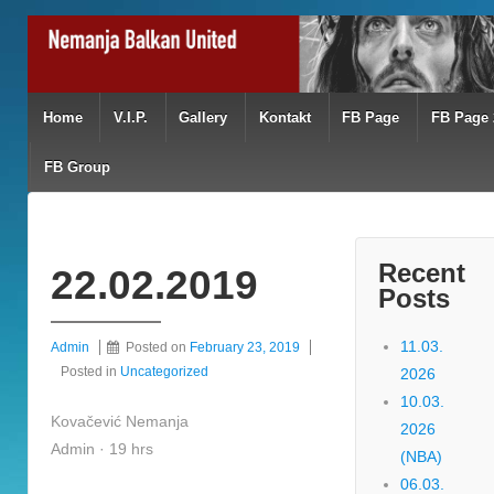
Home
V.I.P.
Gallery
Kontakt
FB Page
FB Page 
FB Group
Recent
22.02.2019
Posts
11.03.
Admin
Posted on
February 23, 2019
Posted in
Uncategorized
2026
10.03.
Kovačević Nemanja
2026
Admin · 19 hrs
(NBA)
06.03.