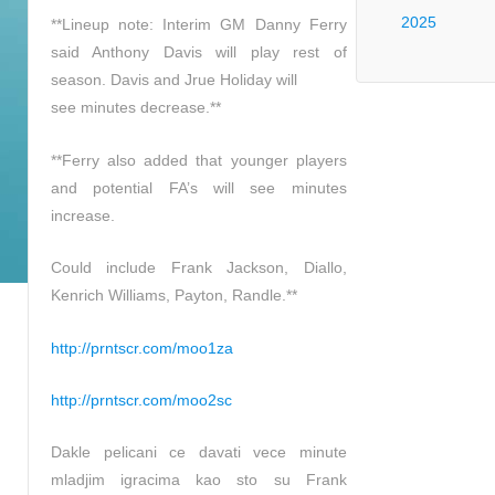
2025
**Lineup note: Interim GM Danny Ferry
said Anthony Davis will play rest of
season. Davis and Jrue Holiday will
see minutes decrease.**
**Ferry also added that younger players
and potential FA’s will see minutes
increase.
Could include Frank Jackson, Diallo,
Kenrich Williams, Payton, Randle.**
http://prntscr.com/moo1za
http://prntscr.com/moo2sc
Dakle pelicani ce davati vece minute
mladjim igracima kao sto su Frank