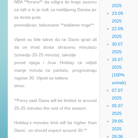
NBA **forsira** da odigra do kraja sezonu
2025
za njih a to je rizik za metiljavog Davisa jer
23.09.
se dosta puta
2025
povredjivao, takozvane **staklene noge**.
22.09.
2025
Vijesti su bile takve da ce Davis igrati ali
30.07.
da ce imati dosta skracenu minutazu
2025
(izmedju 20-25 minuta), takodje
16.07.
pored njega i Jrue Holiday ce vidjeti
2025
manje minuta na parketu, prognoziraju
(100%
najvise 30. Vijesti sa twitera
ucinak)
sinoc:
07.07.
2025
**Ferry said Davis will be limited to around
05.07.
20-25 minutes the rest of the season.
2025
29.05.
Holiday’s minutes limit will be higher than
2025
Davis’, so should expect around 30.**
28.06.