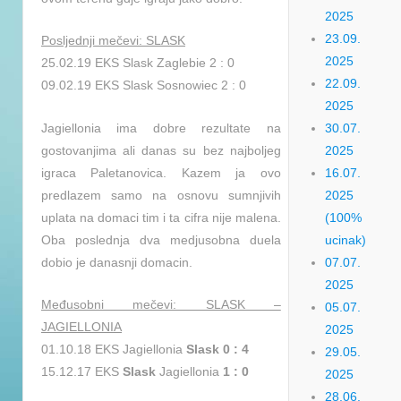
2025
23.09.
Posljednji mečevi: SLASK
2025
25.02.19 EKS Slask Zaglebie 2 : 0
22.09.
09.02.19 EKS Slask Sosnowiec 2 : 0
2025
Jagiellonia ima dobre rezultate na
30.07.
gostovanjima ali danas su bez najboljeg
2025
igraca Paletanovica. Kazem ja ovo
16.07.
predlazem samo na osnovu sumnjivih
2025
uplata na domaci tim i ta cifra nije malena.
(100%
Oba poslednja dva medjusobna duela
ucinak)
dobio je danasnji domacin.
07.07.
2025
Međusobni mečevi: SLASK –
05.07.
JAGIELLONIA
2025
01.10.18 EKS Jagiellonia
Slask
0 : 4
29.05.
15.12.17 EKS
Slask
Jagiellonia
1 : 0
2025
28.06.