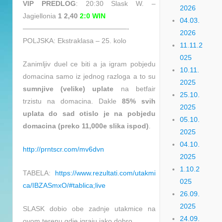
VIP PREDLOG
: 20:30 Slask W. –
2026
Jagiellonia
1 2,40
2:0 WIN
04.03.
———————————————-
2026
POLJSKA: Ekstraklasa – 25. kolo
11.11.2
025
Zanimljiv duel ce biti a ja igram pobjedu
10.11.
domacina samo iz jednog razloga a to su
2025
sumnjive (velike) uplate
na betfair
25.10.
trzistu na domacina. Dakle
85% svih
2025
uplata do sad otislo je na pobjedu
05.10.
domacina (preko 11,000e slika ispod)
.
2025
04.10.
http://prntscr.com/mv6dvn
2025
1.10.2
TABELA:
https://www.rezultati.com/utakmi
025
ca/IBZASmxO/#tablica;live
26.09.
2025
SLASK dobio obe zadnje utakmice na
24.09.
ovom terenu gdje igraju jako dobro.