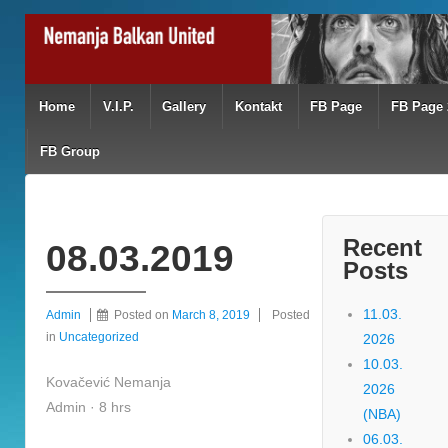
Home
V.I.P.
Gallery
Kontakt
FB Page
FB Page 
FB Group
Recent
08.03.2019
Posts
11.03.
Admin
Posted on
March 8, 2019
Posted
in
Uncategorized
2026
10.03.
Kovačević Nemanja
2026
Admin · 8 hrs
(NBA)
06.03.