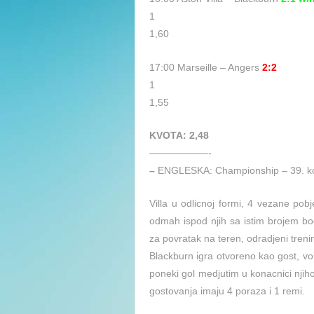
1
1,60
17:00 Marseille – Angers
2:2
1
1,55
KVOTA: 2,48
——————-
–
ENGLESKA: Championship – 39. k
Villa u odlicnoj formi, 4 vezane pob
odmah ispod njih sa istim brojem b
za povratak na teren, odradjeni trenin
Blackburn igra otvoreno kao gost, vole
poneki gol medjutim u konacnici njiho
gostovanja imaju 4 poraza i 1 remi.