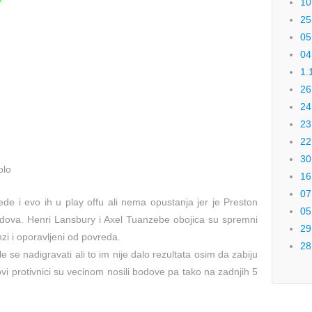
10
25
05
04
1.
26
24
23
22
30
olo
16
07
jede i evo ih u play offu ali nema opustanja jer je Preston
05
odova. Henri Lansbury i Axel Tuanzebe obojica su spremni
29
zi i oporavljeni od povreda.
28
 se nadigravati ali to im nije dalo rezultata osim da zabiju
vi protivnici su vecinom nosili bodove pa tako na zadnjih 5