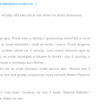
lla-blackburn-rovers-m…/
 od play offa tako da je sav motiv na strani domacina.
je igra. Prosli mec u derbiju i gostovanju kod PSG-a ne bi
e svoje iskoristio i imali su nesto i srece. Protiv Angersa
robao uloviti na 3. poziciji. Lyon inace trenutno igra sa
e smije zaostajati a kiksom bi doveli i ovu 4. poziciju u
 manje a docekuju kuci Nimes.
ako da ce ovde domacin voditi glavnu rijec. Marsej ima 3
i dok kod gostiju suspenziju mora odraditi Mateo Pavlovic
a ovaj duel i ocekuju se sva 3 boda. Napred Baloteli i
idjeti na slici: