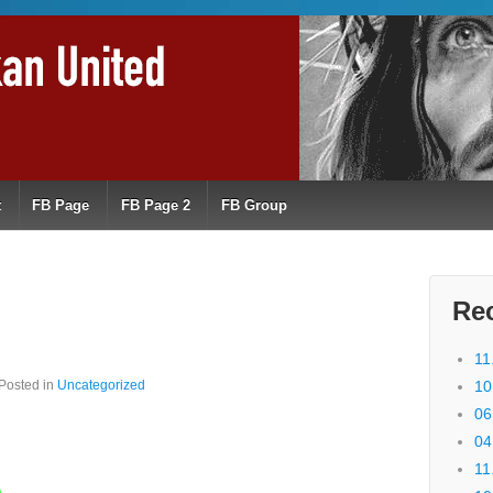
t
FB Page
FB Page 2
FB Group
Re
11
Posted in
Uncategorized
10
06
04
11
n