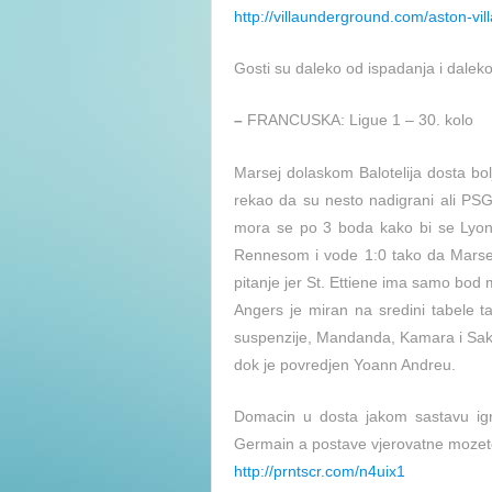
http://villaunderground.com/aston-vi
Gosti su daleko od ispadanja i daleko
–
FRANCUSKA: Ligue 1 – 30. kolo
Marsej dolaskom Balotelija dosta bol
rekao da su nesto nadigrani ali PSG j
mora se po 3 boda kako bi se Lyon p
Rennesom i vode 1:0 tako da Marsej n
pitanje jer St. Ettiene ima samo bod
Angers je miran na sredini tabele t
suspenzije, Mandanda, Kamara i Saka
dok je povredjen Yoann Andreu.
Domacin u dosta jakom sastavu igr
Germain a postave vjerovatne mozete v
http://prntscr.com/n4uix1