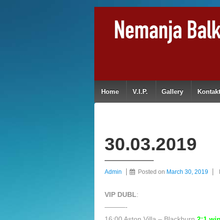
Home
V.I.P.
Gallery
Kontak
30.03.2019
Admin
Posted on
March 30, 2019
VIP DUBL
:
———-
16:00 Aston Villa – Blackburn
2:1 wi