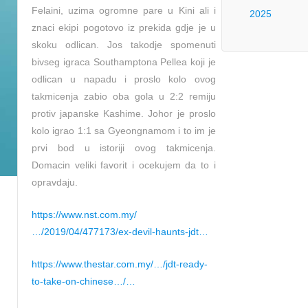
Felaini, uzima ogromne pare u Kini ali i
2025
znaci ekipi pogotovo iz prekida gdje je u
skoku odlican. Jos takodje spomenuti
bivseg igraca Southamptona Pellea koji je
odlican u napadu i proslo kolo ovog
takmicenja zabio oba gola u 2:2 remiju
protiv japanske Kashime. Johor je proslo
kolo igrao 1:1 sa Gyeongnamom i to im je
prvi bod u istoriji ovog takmicenja.
Domacin veliki favorit i ocekujem da to i
opravdaju.
https://www.nst.com.my/
…/2019/04/477173/ex-devil-haunts-jdt…
https://www.thestar.com.my/…/jdt-ready-
to-take-on-chinese…/…