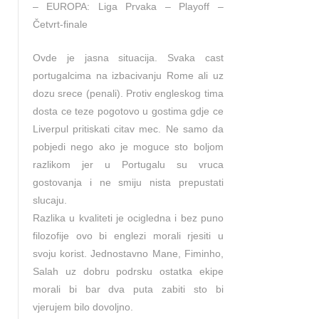
– EUROPA: Liga Prvaka – Playoff –
Četvrt-finale
Ovde je jasna situacija. Svaka cast
portugalcima na izbacivanju Rome ali uz
dozu srece (penali). Protiv engleskog tima
dosta ce teze pogotovo u gostima gdje ce
Liverpul pritiskati citav mec. Ne samo da
pobjedi nego ako je moguce sto boljom
razlikom jer u Portugalu su vruca
gostovanja i ne smiju nista prepustati
slucaju.
Razlika u kvaliteti je ocigledna i bez puno
filozofije ovo bi englezi morali rjesiti u
svoju korist. Jednostavno Mane, Fiminho,
Salah uz dobru podrsku ostatka ekipe
morali bi bar dva puta zabiti sto bi
vjerujem bilo dovoljno.