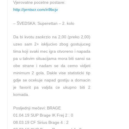
Vjerovatne pocetne postave:
http://prntscr.com/n9bcjv
– ŠVEDSKA: Superettan – 2. kolo
Da bi kvotu zaokrzio na 2,00 (preko 2,00)
uzeo sam 2+ iskljucivo zbog gostujuceg
tima koji svaki mec igra otvoreno i napada
pa u takvim situacijama mora biti sansi sa
obe strane i nadam se da cemo vidjeti
minimum 2 gola. Dakle vise statisticki tip
gdje se ocekuje napad gostiju a domacin
je favorit pa valjda ce ukupno biti 2
komada.
Posljednji mečevi: BRAGE
01.04.19 SUP Brage IK Frej 2 : 0
08.03.19 CF Sirius Brage 4 : 2