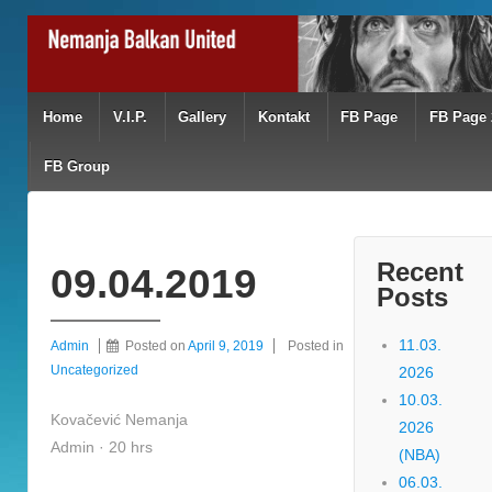
Home
V.I.P.
Gallery
Kontakt
FB Page
FB Page 
FB Group
Recent
09.04.2019
Posts
11.03.
Admin
Posted on
April 9, 2019
Posted in
Uncategorized
2026
10.03.
Kovačević Nemanja
2026
Admin · 20 hrs
(NBA)
06.03.