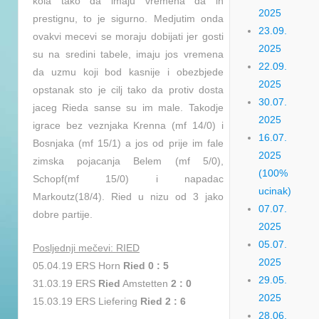
kola tako da imaju vremena da ih
2025
prestignu, to je sigurno. Medjutim onda
23.09.
ovakvi mecevi se moraju dobijati jer gosti
2025
su na sredini tabele, imaju jos vremena
22.09.
da uzmu koji bod kasnije i obezbjede
2025
opstanak sto je cilj tako da protiv dosta
30.07.
jaceg Rieda sanse su im male. Takodje
2025
igrace bez veznjaka Krenna (mf 14/0) i
16.07.
Bosnjaka (mf 15/1) a jos od prije im fale
2025
zimska pojacanja Belem (mf 5/0),
(100%
Schopf(mf 15/0) i napadac
ucinak)
Markoutz(18/4). Ried u nizu od 3 jako
07.07.
dobre partije.
2025
05.07.
Posljednji mečevi: RIED
2025
05.04.19 ERS Horn
Ried 0 : 5
29.05.
31.03.19 ERS
Ried
Amstetten
2 : 0
2025
15.03.19 ERS Liefering
Ried 2 : 6
28.06.