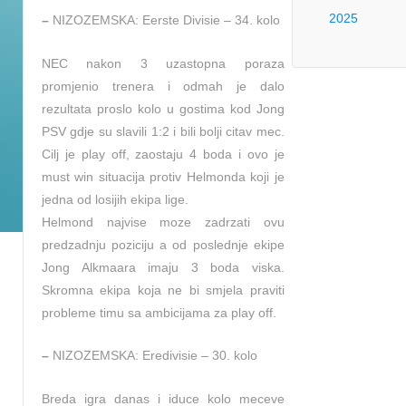
2025
–
NIZOZEMSKA: Eerste Divisie – 34. kolo
NEC nakon 3 uzastopna poraza
promjenio trenera i odmah je dalo
rezultata proslo kolo u gostima kod Jong
PSV gdje su slavili 1:2 i bili bolji citav mec.
Cilj je play off, zaostaju 4 boda i ovo je
must win situacija protiv Helmonda koji je
jedna od losijih ekipa lige.
Helmond najvise moze zadrzati ovu
predzadnju poziciju a od poslednje ekipe
Jong Alkmaara imaju 3 boda viska.
Skromna ekipa koja ne bi smjela praviti
probleme timu sa ambicijama za play off.
–
NIZOZEMSKA: Eredivisie – 30. kolo
Breda igra danas i iduce kolo meceve