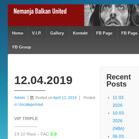
Home
V.I.P.
Gallery
Kontakt
FB Page
FB Page 
FB Group
Recent
12.04.2019
Posts
11.03.
Admin
Posted on
April 12, 2019
Posted
in
Uncategorized
2026
10.03.
VIP TRIPLE
:
2026
—————-
(NBA)
19:10 Ried – FAC
3:0
06.03.