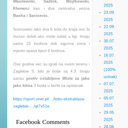
Wasilewski, Sadlok, Wojtkowski,
2025
Klemen
z kao i dva centralna vezna
23.09.
Basha i Savicevic.
2025
22.09.
Sosnowiec iako ima 6 kola do kraja ovo bi
2025
morao dobiti ako misle ostati u ligi. Imaju
30.07.
samo 25 bodova dok sigurna zona i
2025
mjesto spasa bjezi 6 bodova.
16.07.
2025
Ove godine vec su igrali na ovom terenu i
(100%
Zaglebie S. bilo je bolje sa 4:3. Imaju
ucinak)
sansu
protiv oslabljene Wisle za jako
07.07.
jako bitna
3 boda u borbi za opstanak.
2025
05.07.
https://sport.onet.pl/…/lotto-ekstraklasa-
2025
zaglebie-…/qt7x51e
29.05.
2025
Facebook Comments
28.06.