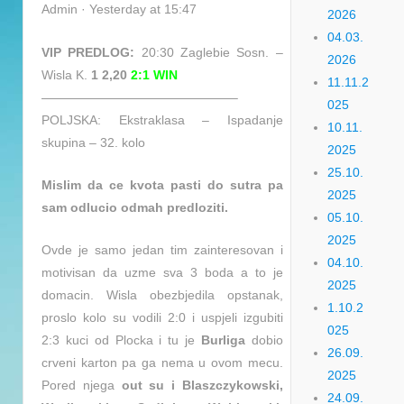
Admin · Yesterday at 15:47
2026
04.03.
VIP PREDLOG:
20:30 Zaglebie Sosn. –
2026
Wisla K.
1 2,20
2:1 WIN
11.11.2
———————————————–
025
POLJSKA: Ekstraklasa – Ispadanje
10.11.
skupina – 32. kolo
2025
25.10.
Mislim da ce kvota pasti do sutra pa
2025
sam odlucio odmah predloziti.
05.10.
2025
Ovde je samo jedan tim zainteresovan i
04.10.
motivisan da uzme sva 3 boda a to je
2025
domacin. Wisla obezbjedila opstanak,
1.10.2
proslo kolo su vodili 2:0 i uspjeli izgubiti
025
2:3 kuci od Plocka i tu je
Burliga
dobio
26.09.
crveni karton pa ga nema u ovom mecu.
2025
Pored njega
out su i Blaszczykowski,
24.09.