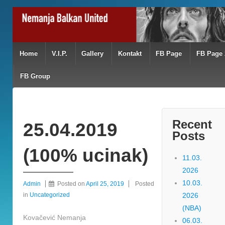
Home
V.I.P.
Gallery
Kontakt
FB Page
FB Page 
FB Group
Recent
25.04.2019
Posts
(100% ucinak)
11.03.
2026
10.03.
Admin
Posted on
April 25, 2019
Posted
in
Uncategorized
2026
(NBA)
Kovačević Nemanja
06.03.