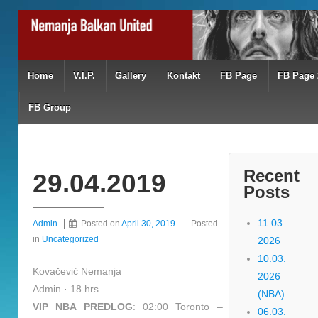
Home
V.I.P.
Gallery
Kontakt
FB Page
FB Page 
FB Group
Recent
29.04.2019
Posts
11.03.
Admin
Posted on
April 30, 2019
Posted
in
Uncategorized
2026
10.03.
Kovačević Nemanja
2026
Admin · 18 hrs
(NBA)
VIP NBA PREDLOG
: 02:00 Toronto –
06.03.