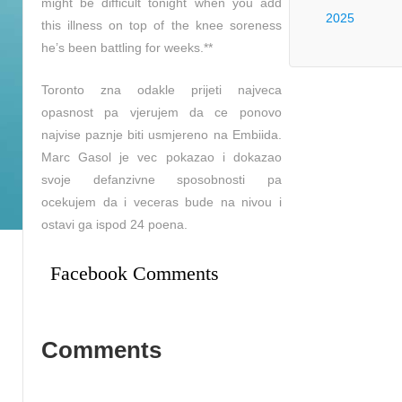
might be difficult tonight when you add
2025
this illness on top of the knee soreness
he’s been battling for weeks.**
Toronto zna odakle prijeti najveca
opasnost pa vjerujem da ce ponovo
najvise paznje biti usmjereno na Embiida.
Marc Gasol je vec pokazao i dokazao
svoje defanzivne sposobnosti pa
ocekujem da i veceras bude na nivou i
ostavi ga ispod 24 poena.
Facebook Comments
Comments