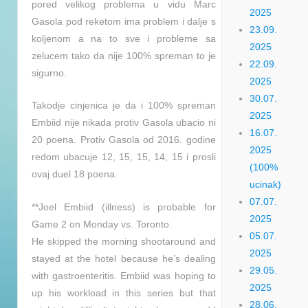
pored velikog problema u vidu Marc
2025
Gasola pod reketom ima problem i dalje s
23.09.
koljenom a na to sve i probleme sa
2025
zelucem tako da nije 100% spreman to je
22.09.
sigurno.
2025
30.07.
Takodje cinjenica je da i 100% spreman
2025
Embiid nije nikada protiv Gasola ubacio ni
16.07.
20 poena. Protiv Gasola od 2016. godine
2025
redom ubacuje 12, 15, 15, 14, 15 i prosli
(100%
ovaj duel 18 poena.
ucinak)
07.07.
**Joel Embiid (illness) is probable for
2025
Game 2 on Monday vs. Toronto.
05.07.
He skipped the morning shootaround and
2025
stayed at the hotel because he’s dealing
29.05.
with gastroenteritis. Embiid was hoping to
2025
up his workload in this series but that
28.06.