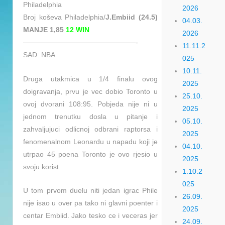
Philadelphia
2026
Broj koševa Philadelphia/
J.Embiid (24.5)
04.03.
MANJE 1,85
12 WIN
2026
————————————————-
11.11.2
SAD: NBA
025
10.11.
Druga utakmica u 1/4 finalu ovog
2025
doigravanja, prvu je vec dobio Toronto u
25.10.
ovoj dvorani 108:95. Pobjeda nije ni u
2025
jednom trenutku dosla u pitanje i
05.10.
zahvaljujuci odlicnoj odbrani raptorsa i
2025
fenomenalnom Leonardu u napadu koji je
04.10.
utrpao 45 poena Toronto je ovo rjesio u
2025
svoju korist.
1.10.2
025
U tom prvom duelu niti jedan igrac Phile
26.09.
nije isao u over pa tako ni glavni poenter i
2025
centar Embiid. Jako tesko ce i veceras jer
24.09.