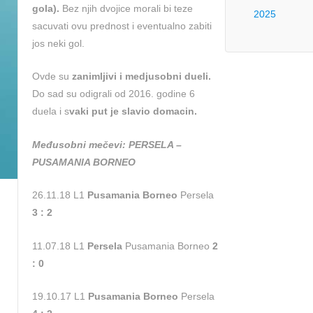
gola).
Bez njih dvojice morali bi teze
2025
sacuvati ovu prednost i eventualno zabiti
jos neki gol.
Ovde su
zanimljivi i medjusobni dueli.
Do sad su odigrali od 2016. godine 6
duela i s
vaki put je slavio domacin.
Međusobni mečevi: PERSELA –
PUSAMANIA BORNEO
26.11.18 L1
Pusamania Borneo
Persela
3 : 2
11.07.18 L1
Persela
Pusamania Borneo
2
: 0
19.10.17 L1
Pusamania Borneo
Persela