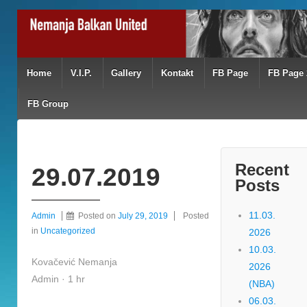
Home
V.I.P.
Gallery
Kontakt
FB Page
FB Page 
FB Group
Recent
29.07.2019
Posts
11.03.
Admin
Posted on
July 29, 2019
Posted
in
Uncategorized
2026
10.03.
Kovačević Nemanja
2026
Admin · 1 hr
(NBA)
06.03.