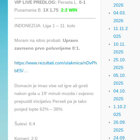
VIP LIVE PREDLOG:
Persela L.
0-1
2026
Pusamania B.
1X 1,75
2:2 WIN
04.03.
——————————————————–
2026
INDONEZIJA: Liga 1 – 11. kolo
11.11.2
025
Moram na sitno probati.
Upravo
10.11.
zavrseno prvo poluvrijeme 0:1.
2025
25.10.
https://www.rezultati.com/utakmica/nDvPh
2025
bE5/…
05.10.
2025
Domacin je imao vise od igre ali gosti
04.10.
nakon gola u 19′ minuti mozda i svjesno
2025
prepustili inicijativu Perseli pa je tako
1.10.2
posjed lopte 62% – 38%.
025
26.09.
Šutevi: 6:4
2025
24.09.
Korneri: 2:0