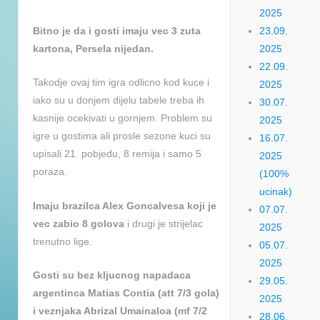
2025
Bitno je da i gosti imaju vec 3 zuta
23.09.
kartona, Persela nijedan.
2025
22.09.
Takodje ovaj tim igra odlicno kod kuce i
2025
iako su u donjem dijelu tabele treba ih
30.07.
kasnije ocekivati u gornjem. Problem su
2025
igre u gostima ali prosle sezone kuci su
16.07.
upisali 21. pobjedu, 8 remija i samo 5
2025
poraza.
(100%
ucinak)
Imaju brazilca Alex Goncalvesa koji je
07.07.
vec zabio 8 golova
i drugi je strijelac
2025
trenutno lige.
05.07.
2025
Gosti su bez kljucnog napadaca
29.05.
argentinca Matias Contia (att 7/3 gola)
2025
i veznjaka Abrizal Umainaloa (mf 7/2
28.06.