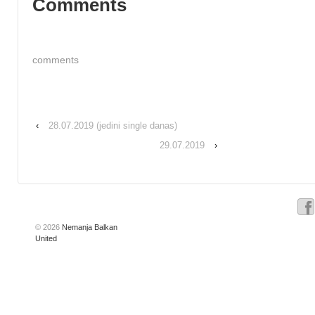
Comments
comments
‹
28.07.2019 (jedini single danas)
29.07.2019
›
© 2026
Nemanja Balkan
United