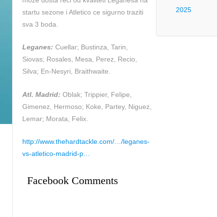
moze dosta reci od kvaliteti Leganesa na
2025
startu sezone i Atletico ce sigurno traziti
sva 3 boda.
Leganes:
Cuellar; Bustinza, Tarin,
Siovas; Rosales, Mesa, Perez, Recio,
Silva; En-Nesyri, Braithwaite.
Atl. Madrid:
Oblak; Trippier, Felipe,
Gimenez, Hermoso; Koke, Partey, Niguez,
Lemar; Morata, Felix.
http://www.thehardtackle.com/…/leganes-
vs-atletico-madrid-p…
Facebook Comments