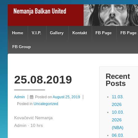
Home
V.I.P.
Gallery
Kontakt
FB Page
FB Page 
FB Group
Recent
25.08.2019
Posts
11.03.
Admin
Posted on
August 25, 2019
Posted in
Uncategorized
2026
10.03.
Kovačević Nemanja
2026
Admin · 10 hrs
(NBA)
06.03.