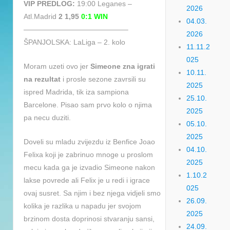
VIP PREDLOG:
19:00 Leganes –
2026
Atl.Madrid
2 1,95
0:1 WIN
04.03.
——————————————–
2026
ŠPANJOLSKA: LaLiga – 2. kolo
11.11.2
025
Moram uzeti ovo jer
Simeone zna igrati
10.11.
na rezultat
i prosle sezone zavrsili su
2025
ispred Madrida, tik iza sampiona
25.10.
Barcelone. Pisao sam prvo kolo o njima
2025
pa necu duziti.
05.10.
2025
Doveli su mladu zvijezdu iz Benfice Joao
04.10.
Felixa koji je zabrinuo mnoge u proslom
2025
mecu kada ga je izvadio Simeone nakon
1.10.2
lakse povrede ali Felix je u redi i igrace
025
ovaj susret. Sa njim i bez njega vidjeli smo
26.09.
kolika je razlika u napadu jer svojom
2025
brzinom dosta doprinosi stvaranju sansi,
24.09.