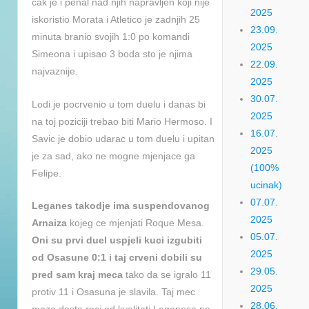
cak je i penal nad njih napravljen koji nije
2025
iskoristio Morata i Atletico je zadnjih 25
23.09.
minuta branio svojih 1:0 po komandi
2025
Simeona i upisao 3 boda sto je njima
22.09.
najvaznije.
2025
30.07.
Lodi je pocrvenio u tom duelu i danas bi
2025
na toj poziciji trebao biti Mario Hermoso. I
16.07.
Savic je dobio udarac u tom duelu i upitan
2025
je za sad, ako ne mogne mjenjace ga
(100%
Felipe.
ucinak)
07.07.
Leganes takodje ima suspendovanog
2025
Arnaiza
kojeg ce mjenjati Roque Mesa.
05.07.
Oni su prvi duel uspjeli kuci izgubiti
2025
od Osasune 0:1 i taj crveni dobili su
29.05.
pred sam kraj meca
tako da se igralo 11
2025
protiv 11 i Osasuna je slavila. Taj mec
28.06.