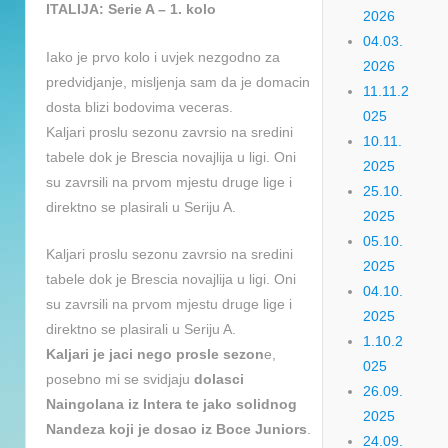
ITALIJA: Serie A – 1. kolo
2026
04.03.
Iako je prvo kolo i uvjek nezgodno za
2026
predvidjanje, misljenja sam da je domacin
11.11.2
dosta blizi bodovima veceras.
025
Kaljari proslu sezonu zavrsio na sredini
10.11.
tabele dok je Brescia novajlija u ligi. Oni
2025
su zavrsili na prvom mjestu druge lige i
25.10.
direktno se plasirali u Seriju A.
2025
05.10.
Kaljari proslu sezonu zavrsio na sredini
2025
tabele dok je Brescia novajlija u ligi. Oni
04.10.
su zavrsili na prvom mjestu druge lige i
2025
direktno se plasirali u Seriju A.
1.10.2
Kaljari je jaci nego prosle sezon
e,
025
posebno mi se svidjaju
dolasci
26.09.
Naingolana iz Intera te jako solidnog
2025
Nandeza koji je dosao iz Boce Juniors
.
24.09.