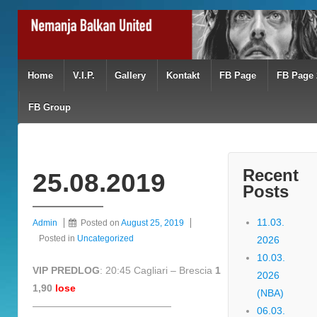
Home
V.I.P.
Gallery
Kontakt
FB Page
FB Page 
FB Group
Recent
25.08.2019
Posts
11.03.
Admin
Posted on
August 25, 2019
Posted in
Uncategorized
2026
10.03.
VIP PREDLOG
: 20:45 Cagliari – Brescia
1
2026
1,90
lose
(NBA)
——————————————
06.03.