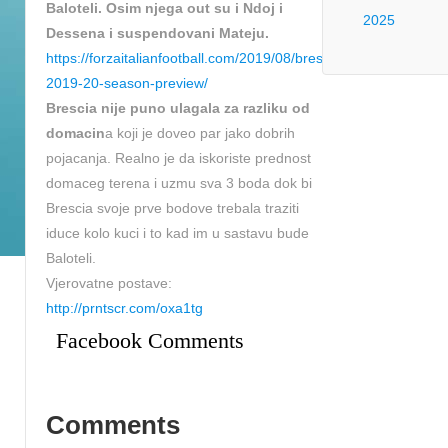
Baloteli. Osim njega out su i Ndoj i
2025
Dessena i suspendovani Mateju.
https://forzaitalianfootball.com/2019/08/brescia-
2019-20-season-preview/
Brescia nije puno ulagala za razliku od
domacin
a koji je doveo par jako dobrih
pojacanja. Realno je da iskoriste prednost
domaceg terena i uzmu sva 3 boda dok bi
Brescia svoje prve bodove trebala traziti
iduce kolo kuci i to kad im u sastavu bude
Baloteli.
Vjerovatne postave:
http://prntscr.com/oxa1tg
Facebook Comments
Comments