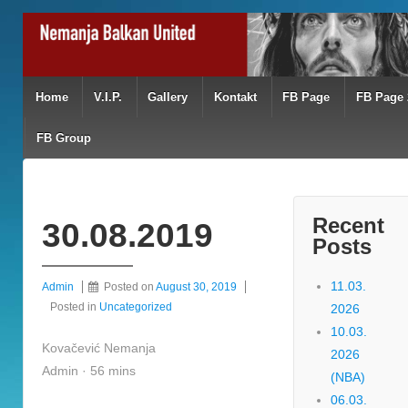
Home
V.I.P.
Gallery
Kontakt
FB Page
FB Page 
FB Group
Recent
30.08.2019
Posts
11.03.
Admin
Posted on
August 30, 2019
Posted in
Uncategorized
2026
10.03.
Kovačević Nemanja
2026
Admin · 56 mins
(NBA)
06.03.