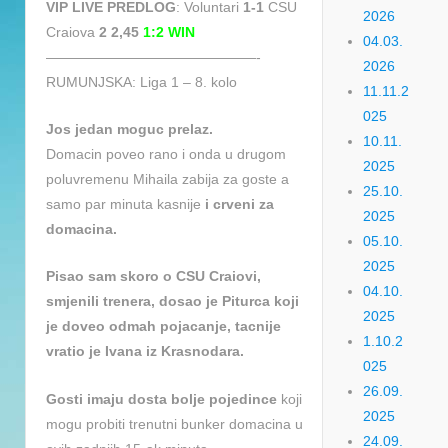
VIP LIVE PREDLOG
: Voluntari
1-1
CSU
2026
Craiova
2 2,45
1:2 WIN
04.03.
———————————————-
2026
RUMUNJSKA: Liga 1 – 8. kolo
11.11.2
025
Jos jedan moguc prelaz.
10.11.
Domacin poveo rano i onda u drugom
2025
poluvremenu Mihaila zabija za goste a
25.10.
samo par minuta kasnije
i crveni za
2025
domacina.
05.10.
2025
Pisao sam skoro o CSU Craiovi,
04.10.
smjenili trenera, dosao je Piturca koji
2025
je doveo odmah pojacanje, tacnije
1.10.2
vratio je Ivana iz Krasnodara.
025
26.09.
Gosti imaju dosta bolje pojedince
koji
2025
mogu probiti trenutni bunker domacina u
24.09.