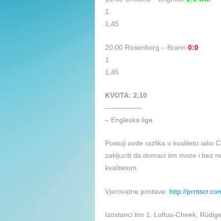
1
1,45
20:00 Rosenborg – Brann
0:0
1
1,45
KVOTA: 2,10
—————-
– Engleska liga
Postoji ovde razlika u kvalitetu iako C
zakljuciti da domaci tim moze i bez n
kvalitetom.
Vjerovatne postave:
http://prntscr.c
Izostanci tim 1: Loftus-Cheek, Rüdig