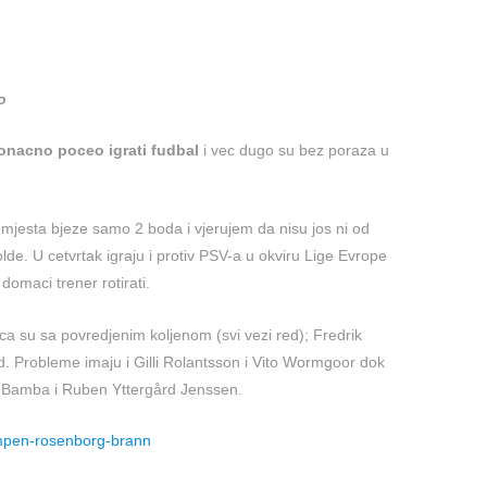
o
onacno poceo igrati fudbal
i vec dugo su bez poraza u
 mjesta bjeze samo 2 boda i vjerujem da nisu jos ni od
lde. U cetvrtak igraju i protiv PSV-a u okviru Lige Evrope
domaci trener rotirati.
ca su sa povredjenim koljenom (svi vezi red); Fredrik
. Probleme imaju i Gilli Rolantsson i Vito Wormgoor dok
 Bamba i Ruben Yttergård Jenssen.
ampen-rosenborg-brann