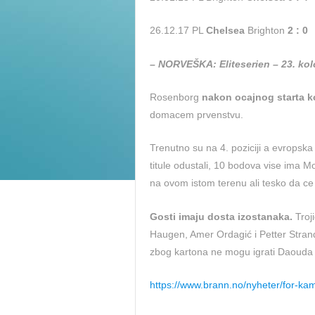
26.12.17 PL
Chelsea
Brighton
2 : 0
– NORVEŠKA: Eliteserien – 23. kol
Rosenborg
nakon ocajnog starta k
domacem prvenstvu.
Trenutno su na 4. poziciji a evropska
titule odustali, 10 bodova vise ima Mo
na ovom istom terenu ali tesko da ce 
Gosti imaju dosta izostanaka.
Troji
Haugen, Amer Ordagić i Petter Strand
zbog kartona ne mogu igrati Daouda
https://www.brann.no/nyheter/for-k