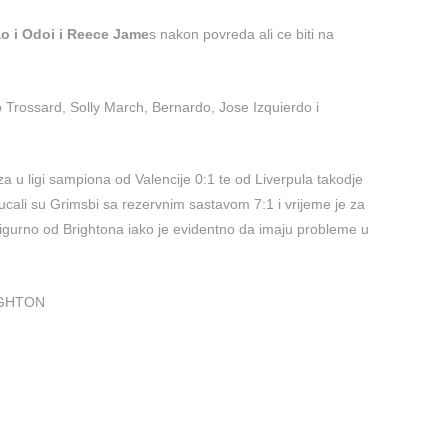
ao i Odoi i Reece Jame
s nakon povreda ali ce biti na
o Trossard, Solly March, Bernardo, Jose Izquierdo i
 u ligi sampiona od Valencije 0:1 te od Liverpula takodje
ali su Grimsbi sa rezervnim sastavom 7:1 i vrijeme je za
sigurno od Brightona iako je evidentno da imaju probleme u
IGHTON