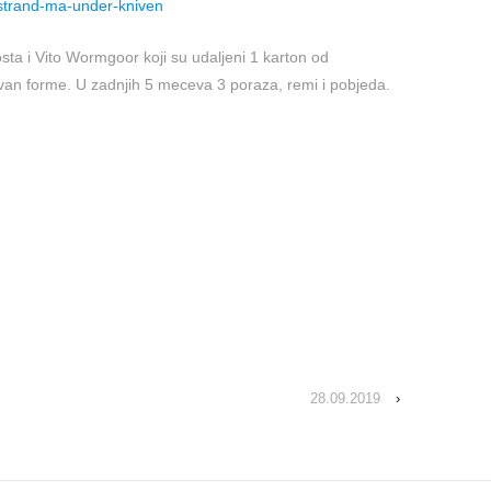
-strand-ma-under-kniven
sta i Vito Wormgoor koji su udaljeni 1 karton od
li van forme. U zadnjih 5 meceva 3 poraza, remi i pobjeda.
28.09.2019
›