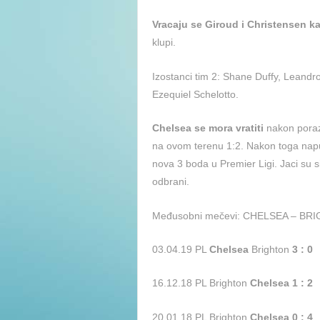
Vracaju se Giroud i Christensen k
klupi.
Izostanci tim 2: Shane Duffy, Leandr
Ezequiel Schelotto.
Chelsea se mora vratiti
nakon poraza
na ovom terenu 1:2. Nakon toga napuc
nova 3 boda u Premier Ligi. Jaci su 
odbrani.
Međusobni mečevi: CHELSEA – BR
03.04.19 PL
Chelsea
Brighton
3 : 0
16.12.18 PL Brighton
Chelsea 1 : 2
20.01.18 PL Brighton
Chelsea 0 : 4