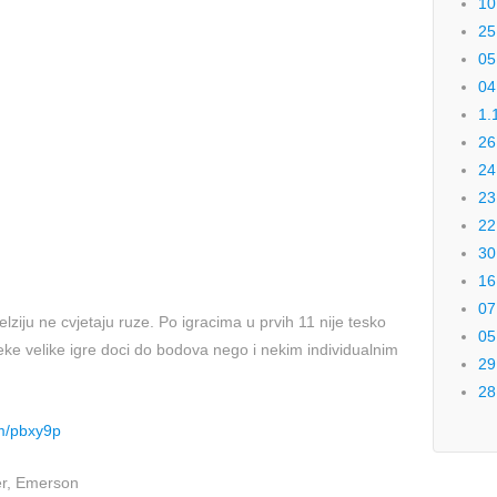
10
25
05
04
1.
26
24
23
22
30
16
07
elziju ne cvjetaju ruze. Po igracima u prvih 11 nije tesko
05
eke velike igre doci do bodova nego i nekim individualnim
29
28
om/pbxy9p
er, Emerson