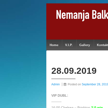
Home
V.I.P.
Gallery
Kontak
28.09.2019
Admin
Posted on
September 28, 201
VIP DUBL:
———
16:00 Chelsea – Brighton
2:0 win