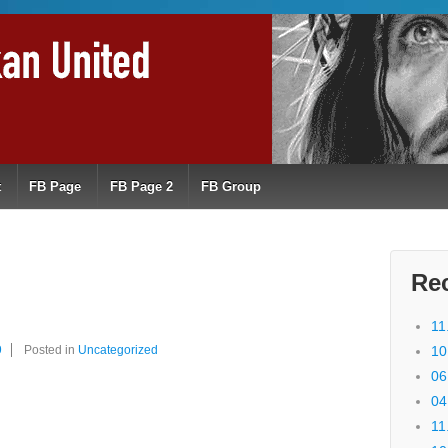
t
FB Page
FB Page 2
FB Group
Re
11
9
Posted in
Uncategorized
10
06
04
11