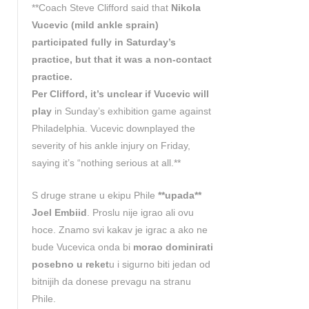
**Coach Steve Clifford said that
Nikola
Vucevic (mild ankle sprain)
participated fully in Saturday’s
practice, but that it was a non-contact
practice.
Per Clifford, it’s unclear if Vucevic will
play
in Sunday’s exhibition game against
Philadelphia. Vucevic downplayed the
severity of his ankle injury on Friday,
saying it’s “nothing serious at all.**
S druge strane u ekipu Phile
**upada**
Joel Embiid
. Proslu nije igrao ali ovu
hoce. Znamo svi kakav je igrac a ako ne
bude Vucevica onda bi
morao dominirati
posebno u reket
u i sigurno biti jedan od
bitnijih da donese prevagu na stranu
Phile.