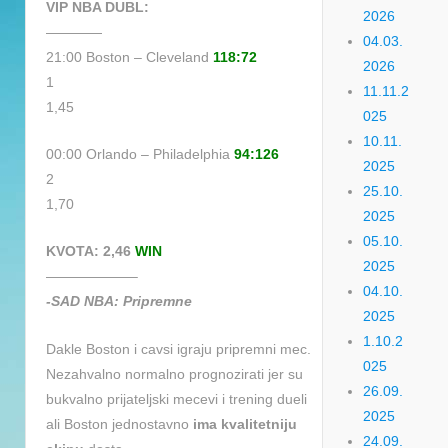
VIP NBA DUBL:
2026
————
04.03.
21:00 Boston – Cleveland
118:72
2026
1
11.11.2
1,45
025
10.11.
00:00 Orlando – Philadelphia
94:126
2025
2
25.10.
1,70
2025
05.10.
KVOTA: 2,46
WIN
2025
——————–
04.10.
-SAD NBA: Pripremne
2025
1.10.2
Dakle Boston i cavsi igraju pripremni mec.
025
Nezahvalno normalno prognozirati jer su
26.09.
bukvalno prijateljski mecevi i trening dueli
2025
ali Boston jednostavno
ima kvalitetniju
24.09.