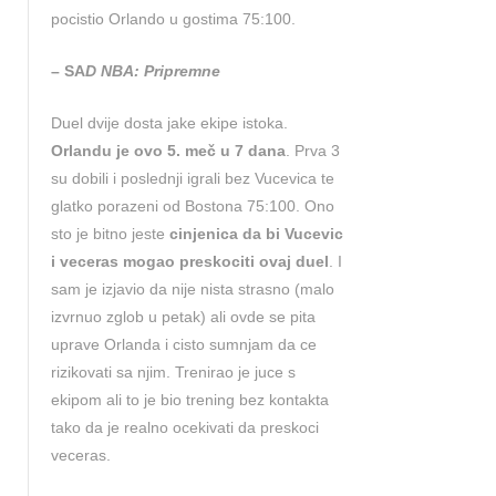
pocistio Orlando u gostima 75:100.
– SA
D NBA: Pripremne
Duel dvije dosta jake ekipe istoka.
Orlandu je ovo 5. meč u 7 dana
. Prva 3
su dobili i poslednji igrali bez Vucevica te
glatko porazeni od Bostona 75:100. Ono
sto je bitno jeste
cinjenica da bi Vucevic
i veceras mogao preskociti ovaj duel
. I
sam je izjavio da nije nista strasno (malo
izvrnuo zglob u petak) ali ovde se pita
uprave Orlanda i cisto sumnjam da ce
rizikovati sa njim. Trenirao je juce s
ekipom ali to je bio trening bez kontakta
tako da je realno ocekivati da preskoci
veceras.