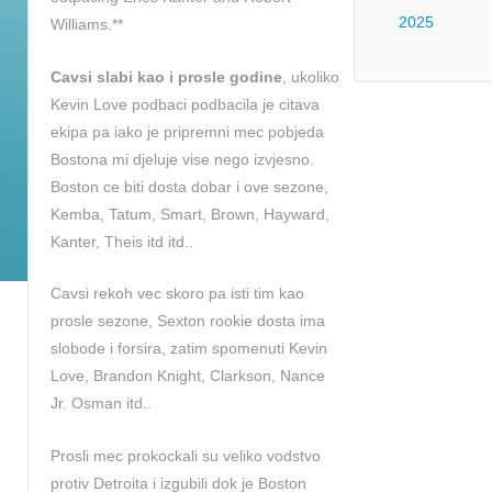
2025
Williams.**
Cavsi slabi kao i prosle godine
, ukoliko
Kevin Love podbaci podbacila je citava
ekipa pa iako je pripremni mec pobjeda
Bostona mi djeluje vise nego izvjesno.
Boston ce biti dosta dobar i ove sezone,
Kemba, Tatum, Smart, Brown, Hayward,
Kanter, Theis itd itd..
Cavsi rekoh vec skoro pa isti tim kao
prosle sezone, Sexton rookie dosta ima
slobode i forsira, zatim spomenuti Kevin
Love, Brandon Knight, Clarkson, Nance
Jr. Osman itd..
Prosli mec prokockali su veliko vodstvo
protiv Detroita i izgubili dok je Boston