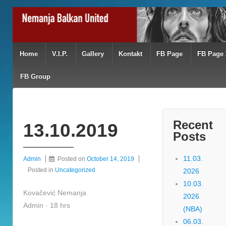
Home
V.I.P.
Gallery
Kontakt
FB Page
FB Page 
FB Group
Recent
13.10.2019
Posts
11.03.
Admin
Posted on
October 14, 2019
Posted in
Uncategorized
2026
10.03.
Kovačević Nemanja
2026
Admin · 18 hrs
(NBA)
06.03.