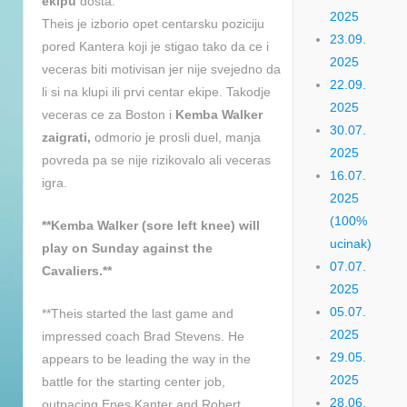
ekipu
dosta.
2025
Theis je izborio opet centarsku poziciju
23.09.
pored Kantera koji je stigao tako da ce i
2025
veceras biti motivisan jer nije svejedno da
22.09.
li si na klupi ili prvi centar ekipe. Takodje
2025
veceras ce za Boston i
Kemba Walker
30.07.
zaigrati,
odmorio je prosli duel, manja
2025
povreda pa se nije rizikovalo ali veceras
16.07.
igra.
2025
(100%
**Kemba Walker (sore left knee) will
ucinak)
play on Sunday against the
07.07.
Cavaliers.**
2025
05.07.
**Theis started the last game and
2025
impressed coach Brad Stevens. He
29.05.
appears to be leading the way in the
2025
battle for the starting center job,
28.06.
outpacing Enes Kanter and Robert