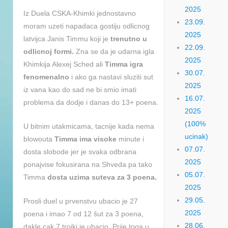
2025
Iz Duela CSKA-Khimki jednostavno
23.09.
moram uzeti napadaca gostiju odlicnog
2025
latvijca Janis Timmu koji je
trenutno u
22.09.
odlicnoj formi.
Zna se da je udarna igla
2025
Khimkija Alexej Sched ali
Timma igra
30.07.
fenomenalno
i ako ga nastavi sluziti sut
2025
iz vana kao do sad ne bi smio imati
16.07.
problema da dodje i danas do 13+ poena.
2025
(100%
U bitnim utakmicama, tacnije kada nema
ucinak)
blowouta
Timma ima visoke
minute i
07.07.
dosta slobode jer je svaka odbrana
2025
ponajvise fokusirana na Shveda pa tako
05.07.
Timma
dosta uzima suteva za 3 poena.
2025
29.05.
Prosli duel u prvenstvu ubacio je 27
2025
poena i imao 7 od 12 šut za 3 poena,
28.06.
dakle cak 7 trojki je ubacio. Prije toga u