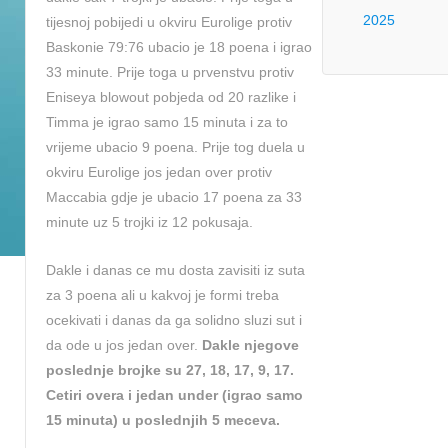
2025
tijesnoj pobijedi u okviru Eurolige protiv
Baskonie 79:76 ubacio je 18 poena i igrao
33 minute. Prije toga u prvenstvu protiv
Eniseya blowout pobjeda od 20 razlike i
Timma je igrao samo 15 minuta i za to
vrijeme ubacio 9 poena. Prije tog duela u
okviru Eurolige jos jedan over protiv
Maccabia gdje je ubacio 17 poena za 33
minute uz 5 trojki iz 12 pokusaja.
Dakle i danas ce mu dosta zavisiti iz suta
za 3 poena ali u kakvoj je formi treba
ocekivati i danas da ga solidno sluzi sut i
da ode u jos jedan over.
Dakle njegove
poslednje brojke su 27, 18, 17, 9, 17.
Cetiri overa i jedan under (igrao samo
15 minuta) u poslednjih 5 meceva.