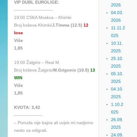
VIP DUBL EUROLIGE:
2026
—————————
04.03.
19:00 CSKA Moskva – Khimki
2026
Broj koševa Khimki/
J.Timma (12.5)
12
11.11.2
lose
025
Više
10.11.
1,85
2025
25.10.
19:00 Žalgiris – Real M.
2025
Broj koševa Žalgiris/
M.Grigonis (10.5)
13
05.10.
WIN
2025
Više
04.10.
1,85
2025
1.10.2
KVOTA: 3,42
025
——————–
26.09.
– Ponuda nije bajna ali uvjek mi nadjemo
2025
nesto za odigrati.
24.09.