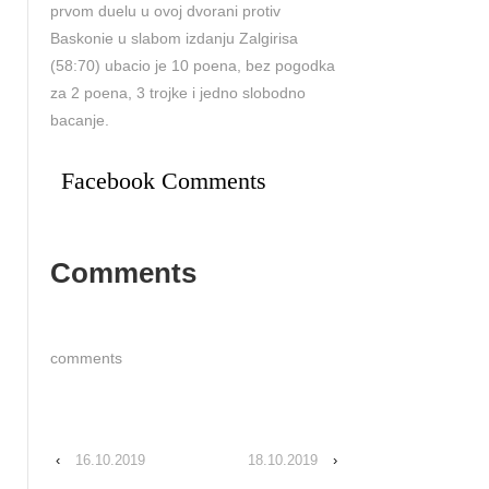
prvom duelu u ovoj dvorani protiv
Baskonie u slabom izdanju Zalgirisa
(58:70) ubacio je 10 poena, bez pogodka
za 2 poena, 3 trojke i jedno slobodno
bacanje.
Facebook Comments
Comments
comments
‹
16.10.2019
18.10.2019
›