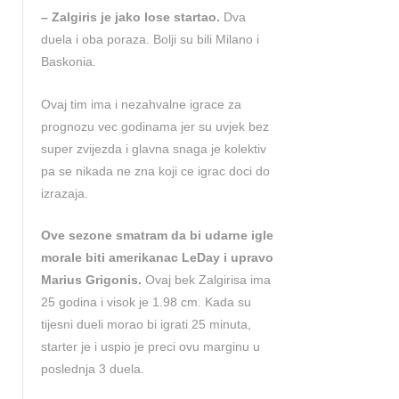
– Zalgiris je jako lose startao.
Dva
duela i oba poraza. Bolji su bili Milano i
Baskonia.
Ovaj tim ima i nezahvalne igrace za
prognozu vec godinama jer su uvjek bez
super zvijezda i glavna snaga je kolektiv
pa se nikada ne zna koji ce igrac doci do
izrazaja.
Ove sezone smatram da bi udarne igle
morale biti amerikanac LeDay i upravo
Marius Grigonis.
Ovaj bek Zalgirisa ima
25 godina i visok je 1.98 cm. Kada su
tijesni dueli morao bi igrati 25 minuta,
starter je i uspio je preci ovu marginu u
poslednja 3 duela.