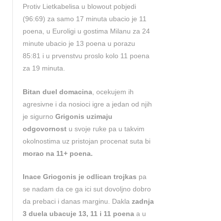
Protiv Lietkabelisa u blowout pobjedi
(96:69) za samo 17 minuta ubacio je 11
poena, u Euroligi u gostima Milanu za 24
minute ubacio je 13 poena u porazu
85:81 i u prvenstvu proslo kolo 11 poena
za 19 minuta.
Bitan duel domacina
, ocekujem ih
agresivne i da nosioci igre a jedan od njih
je sigurno
Grigonis uzimaju
odgovornost
u svoje ruke pa u takvim
okolnostima uz pristojan procenat suta bi
morao na 11+ poena.
Inace Griogonis je odlican trojkas
pa
se nadam da ce ga ici sut dovoljno dobro
da prebaci i danas marginu. Dakla
zadnja
3 duela ubacuje 13, 11 i 11 poena
a u