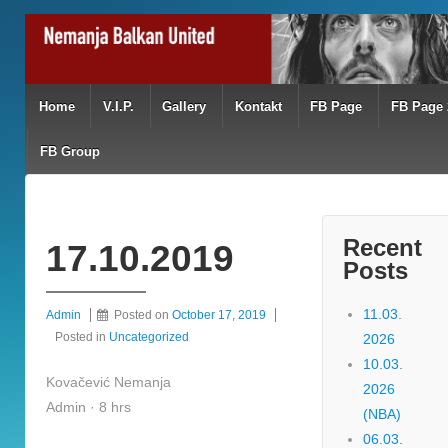
Home
V.I.P.
Gallery
Kontakt
FB Page
FB Page 
FB Group
Recent
17.10.2019
Posts
11.03.
Admin
Posted on
October 17, 2019
Posted in
Uncategorized
2026
10.03.
Kovačević Nemanja
2026
Admin · 8 hrs
(NBA)
06.03.