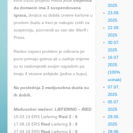
kvoti traziti pobjedu Rieda jeste
cinjenica
2025
da domacin ima 3 suspendovana
23.09.
igraca,
dvojica su dobila crvene kartone u
2025
proslom duelu a treci je nakupio zutih za
22.09.
suspenziju, pocrvenili su van der Werff i
2025
Prass.
30.07.
2025
Riedov najveci problem je odbrana jer
16.07.
puno primaju golova ali u zadnje vrijeme
2025
su to nadomjestili svojim napadom pa
(100%
imaju 4 vezane pobjede (jedna u kupu).
ucinak)
07.07.
Na poslednja 3 medjusobna duela su
2025
ih dobili.
05.07.
Međ
usobni mečevi: LIEFERING – RIED
2025
15.03.19 ERS Liefering
Ried 2 : 6
29.05.
17.08.18 ERS
Ried
Liefering
3 : 0
2025
27.04.18 ERS
Ried
Liefering
1 : 0
28.06.