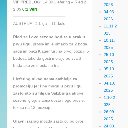
VIP PREDLOG:
14:30 Liefering – Ried
2
2026
2,05
0:1 WIN
04.03.
—————————————
2026
AUSTRIJA: 2. Liga – 11. kolo
11.11.2
025
Ried se i ove sezone bori za ulazak u
10.11.
prvu ligu
, prosle im je umaklo za 2 boda.
2025
sada im bjezi Klagenfurt na prvoj poziciji 5
25.10.
bodova tako da gosti moraju po sva 3
2025
boda ako zele ostati u trci.
05.10.
2025
Liefering nikad nema ambicije za
04.10.
promociju jer i ne mogu u prvu ligu
2025
zasto sto su filijala Salzburga
ali ove
1.10.2
sezone igraju slabije dosta nego prosle,
025
tek su na 12. poziciji.
26.09.
2025
Glavni razlog
mozda zasto cu po ovoj
24.09.