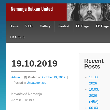
Home
V.I.P.
Gallery
Kontakt
FB Page
FB Page 
FB Group
Recent
19.10.2019
Posts
11.03.
Admin
Posted on
October 19, 2019
Posted in
Uncategorized
2026
10.03.
Kovačević Nemanja
2026
Admin · 18 hrs
(NBA)
06.03.