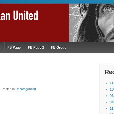
t
FB Page
FB Page 2
FB Group
Re
11
Posted in
Uncategorized
10
06
04
11