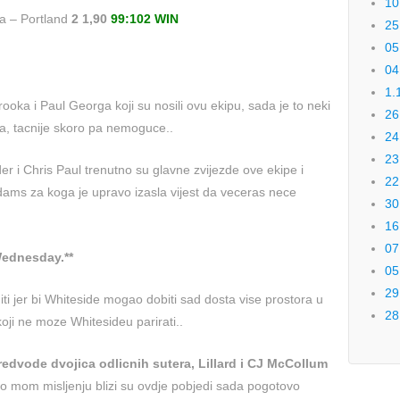
10
 – Portland
2 1,90
99:102 WIN
25
05
04
1.
a i Paul Georga koji su nosili ovu ekipu, sada je to neki
26
ffa, tacnije skoro pa nemoguce..
24
23
er i Chris Paul trenutno su glavne zvijezde ove ekipe i
22
dams za koga je upravo izasla vijest da veceras nece
30
16
07
Wednesday.**
05
29
ti jer bi Whiteside mogao dobiti sad dosta vise prostora u
28
oji ne moze Whitesideu parirati..
redvode dvojica odlicnih sutera, Lillard i CJ McCollum
po mom misljenju blizi su ovdje pobjedi sada pogotovo