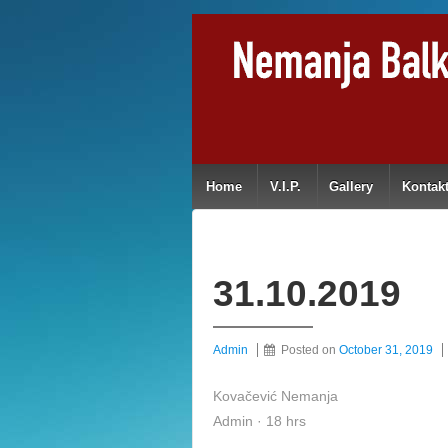
Home
V.I.P.
Gallery
Kontak
31.10.2019
Admin
Posted on
October 31, 2019
Kovačević Nemanja
Admin · 18 hrs