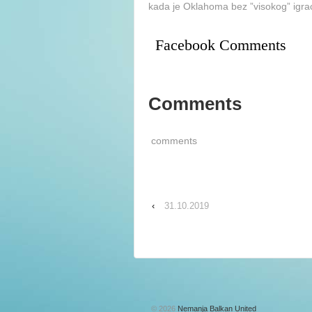
kada je Oklahoma bez ”visokog” igra
Facebook Comments
Comments
comments
‹
31.10.2019
© 2026
Nemanja Balkan United