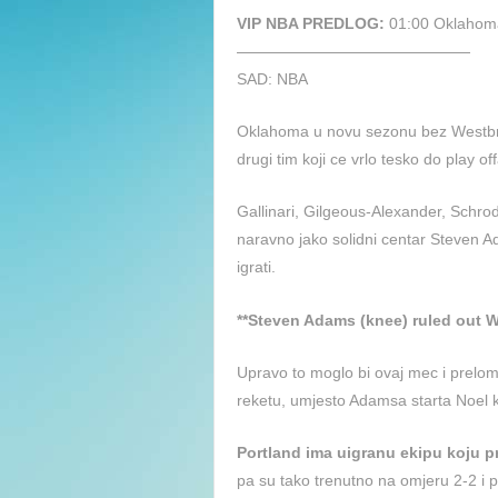
VIP NBA PREDLOG:
01:00 Oklahoma
———————————————
SAD: NBA
Oklahoma u novu sezonu bez Westbrook
drugi tim koji ce vrlo tesko do play o
Gallinari, Gilgeous-Alexander, Schrod
naravno jako solidni centar Steven A
igrati.
**Steven Adams (knee) ruled out 
Upravo to moglo bi ovaj mec i prelomi
reketu, umjesto Adamsa starta Noel k
Portland ima uigranu ekipu koju p
pa su tako trenutno na omjeru 2-2 i 