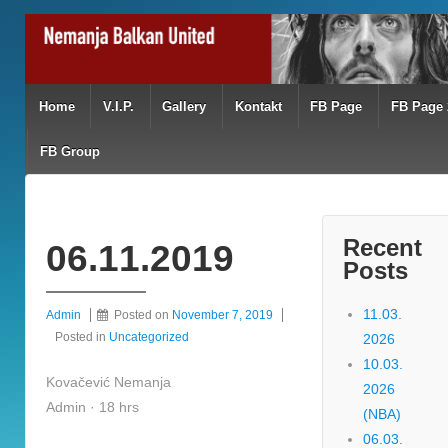
Home
V.I.P.
Gallery
Kontakt
FB Page
FB Page 
FB Group
Recent
06.11.2019
Posts
11.03.
Admin
Posted on
November 7, 2019
Posted in
Uncategorized
2026
10.03.
Kovačević Nemanja
2026
Admin · 18 hrs
(NBA)
06.03.