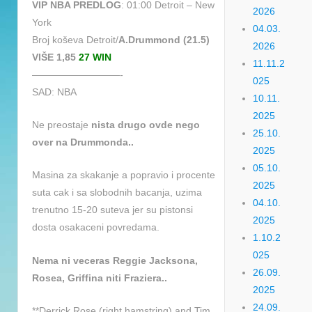
VIP NBA PREDLOG
: 01:00 Detroit – New
2026
York
04.03.
Broj koševa Detroit/
A.Drummond (21.5)
2026
VIŠE 1,85
27 WIN
11.11.2
—————————-
025
SAD: NBA
10.11.
2025
Ne preostaje
nista drugo ovde nego
25.10.
over na Drummonda..
2025
05.10.
Masina za skakanje a popravio i procente
2025
suta cak i sa slobodnih bacanja, uzima
04.10.
trenutno 15-20 suteva jer su pistonsi
2025
dosta osakaceni povredama.
1.10.2
025
Nema ni veceras Reggie Jacksona,
26.09.
Rosea, Griffina niti Fraziera..
2025
24.09.
**Derrick Rose (right hamstring) and Tim