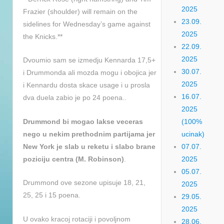
2025
Frazier (shoulder) will remain on the
23.09.
sidelines for Wednesday’s game against
2025
the Knicks.**
22.09.
2025
Dvoumio sam se izmedju Kennarda 17,5+
30.07.
i Drummonda ali mozda mogu i obojica jer
2025
i Kennardu dosta skace usage i u prosla
16.07.
dva duela zabio je po 24 poena..
2025
Drummond bi mogao lakse veceras
(100%
nego u nekim prethodnim partijama jer
ucinak)
New York je slab u reketu i slabo brane
07.07.
poziciju centra (M. Robinson)
.
2025
05.07.
Drummond ove sezone upisuje 18, 21,
2025
25, 25 i 15 poena.
29.05.
2025
U ovako kracoj rotaciji i povoljnom
28.06.