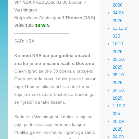
VIP NBA PREDLOG
: 01:30 Boston –
2026
Washington
04.03.
Broj koševa Washington/
I.Thomas (13.5)
2026
VIŠE 1,85
18 WIN
11.11.2
————————————–
025
SAD: NBA
10.11.
2025
Ko prati NBA bar par godina unazad
25.10.
zna ko je bio omaleni Isaih u Bostonu
.
2025
Glavni igrac sa oko 30 poena u prosjeku.
05.10.
Onda povrede krecu i duze pauze i nakon
2025
toga Thomas nikako ni blizu one forme
04.10.
koju je imao ovde u Bostonu a Boston ga
2025
se ”rjesio” da tako kazem..
1.10.2
025
Sada je u Washingtonu i dolazi u mjesto
26.09.
gdje je dozivio svoje vrhunce karijere.
2025
Publika ga voli normalno i igram ga samo
24.09.