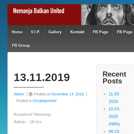
Home
V.I.P.
Gallery
Kontakt
FB Page
FB Page 
FB Group
Recent
13.11.2019
Posts
11.03.
Admin
Posted on
November 14, 2019
Posted in
Uncategorized
2026
10.03.
Kovačević Nemanja
2026
Admin · 16 hrs
(NBA)
06.03.