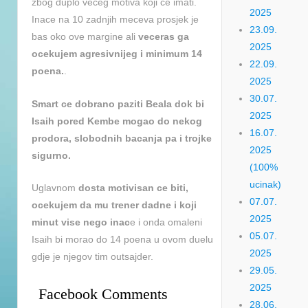
zbog duplo veceg motiva koji ce imati.
2025
Inace na 10 zadnjih meceva prosjek je
23.09.
bas oko ove margine ali
veceras ga
2025
ocekujem agresivnijeg i minimum 14
22.09.
poena.
.
2025
30.07.
Smart ce dobrano paziti Beala dok bi
2025
Isaih pored Kembe mogao do nekog
16.07.
prodora, slobodnih bacanja pa i trojke
2025
sigurno.
(100%
ucinak)
Uglavnom
dosta motivisan ce biti,
07.07.
ocekujem da mu trener dadne i koji
2025
minut vise nego inac
e i onda omaleni
05.07.
Isaih bi morao do 14 poena u ovom duelu
2025
gdje je njegov tim outsajder.
29.05.
2025
Facebook Comments
28.06.