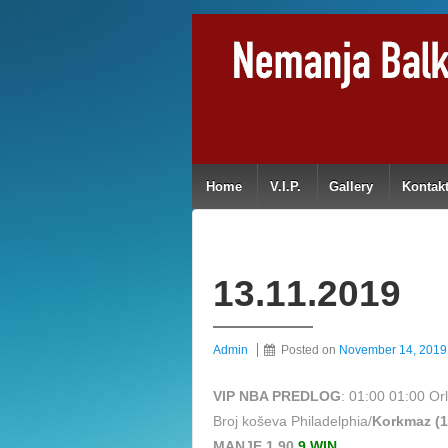
Home
V.I.P.
Gallery
Kontak
13.11.2019
Admin
Posted on
November 14, 2019
VIP NBA PREDLOG
: 01:00 01:00 Or
Broj koševa Philadelphia/
Korkmaz (1
MANJE 1,90
9 WIN