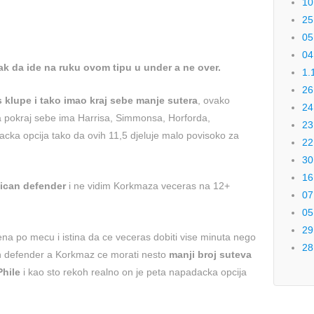
10
25
05
04
ak da ide na ruku ovom tipu u under a ne over.
1.
26
 klupe i tako imao kraj sebe manje sutera
, ovako
24
a pokraj sebe ima Harrisa, Simmonsa, Horforda,
23
cka opcija tako da ovih 11,5 djeluje malo povisoko za
22
30
16
lican defender
i ne vidim Korkmaza veceras na 12+
07
05
29
na po mecu i istina da ce veceras dobiti vise minuta nego
28
an defender a Korkmaz ce morati nesto
manji broj suteva
Phile
i kao sto rekoh realno on je peta napadacka opcija