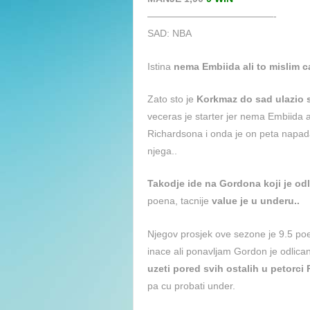
—————————————-
SAD: NBA
Istina
nema Embiida ali to mislim c
Zato sto je
Korkmaz do sad ulazio s
veceras je starter jer nema Embiida 
Richardsona i onda je on peta napada
njega..
Takodje ide na Gordona koji je od
poena, tacnije
value je u underu..
Njegov prosjek ove sezone je 9.5 poe
inace ali ponavljam Gordon je odlic
uzeti pored svih ostalih u petorci 
pa cu probati under.