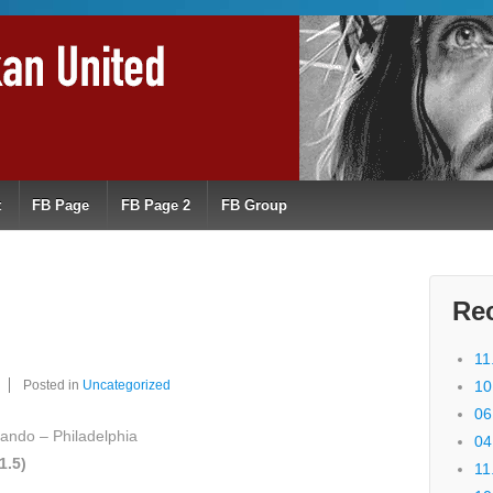
t
FB Page
FB Page 2
FB Group
Re
11
Posted in
Uncategorized
10
06
lando – Philadelphia
04
1.5)
11