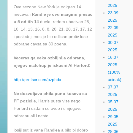
2025
Ove sezone New York je odigrao 14
23.09.
meceva i
Randle je ovu marginu presao
2025
u 5 od tih 14
duela, redom ubacivao 25,
22.09.
10, 14, 13, 16, 8, 8, 20, 21, 20, 17, 17, 12
2025
i poslednji mec je bio odlican protiv lose
30.07.
odbrane cavsa sa 30 poena.
2025
16.07.
Veceras ga ceka ozbiljnija odbrana,
2025
njegov matchup je iskusni Al Horford:
(100%
http://prntscr.com/pzphdx
ucinak)
07.07.
Ne dozvoljava phila puno koseva sa
2025
PF pozicije
, Harris pusta vise nego
05.07.
Horford i uzdam se ovde i u njegovu
2025
odbranu ali i nesto
29.05.
2025
losiji sut iz vana Randlea a bilo bi dobro
28.06.