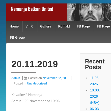
Home
V.I.P.
Gallery
Kontakt
FB Page
FB Page 
FB Group
Recent
20.11.2019
Posts
11.03.
Admin
Posted on
November 22, 2019
Posted in
Uncategorized
2026
10.03.
Kovačević Nemanja
2026
Admin · 20 November at 19:06
(NBA)
06.03.