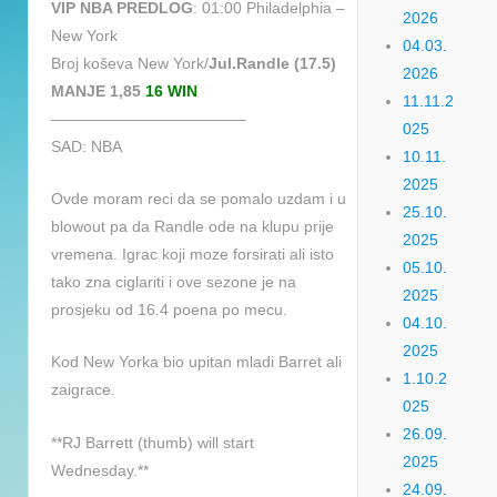
VIP NBA PREDLOG
: 01:00 Philadelphia –
2026
New York
04.03.
Broj koševa New York/
Jul.Randle (17.5)
2026
MANJE 1,85
16 WIN
11.11.2
————————————–
025
SAD: NBA
10.11.
2025
Ovde moram reci da se pomalo uzdam i u
25.10.
blowout pa da Randle ode na klupu prije
2025
vremena. Igrac koji moze forsirati ali isto
05.10.
tako zna ciglariti i ove sezone je na
2025
prosjeku od 16.4 poena po mecu.
04.10.
2025
Kod New Yorka bio upitan mladi Barret ali
1.10.2
zaigrace.
025
26.09.
**RJ Barrett (thumb) will start
2025
Wednesday.**
24.09.