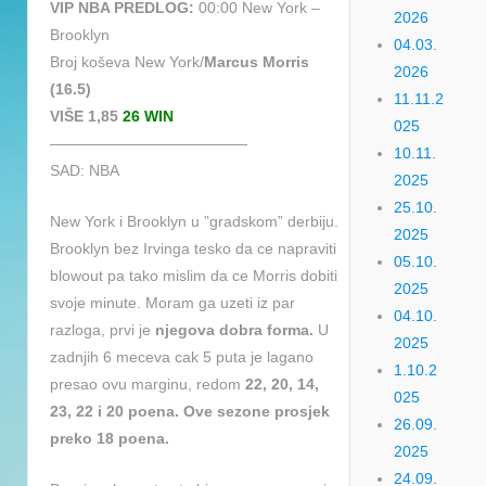
VIP NBA PREDLOG:
00:00 New York –
2026
Brooklyn
04.03.
Broj koševa New York/
Marcus Morris
2026
(16.5)
11.11.2
VIŠE 1,85
26 WIN
025
—————————————
10.11.
SAD: NBA
2025
25.10.
New York i Brooklyn u ”gradskom” derbiju.
2025
Brooklyn bez Irvinga tesko da ce napraviti
05.10.
blowout pa tako mislim da ce Morris dobiti
2025
svoje minute. Moram ga uzeti iz par
04.10.
razloga, prvi je
njegova dobra forma.
U
2025
zadnjih 6 meceva cak 5 puta je lagano
1.10.2
presao ovu marginu, redom
22, 20, 14,
025
23, 22 i 20 poena. Ove sezone prosjek
26.09.
preko 18 poena.
2025
24.09.