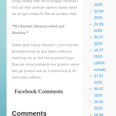
Drugi razlog zato sto bi mogao veceras i
2025
koji sut vise uzeti jer upravo izasla vijest
23.09.
da ne igra mladi RJ Barret za New York.
2025
22.09.
**RJ Barrett (illness) ruled out
2025
Sunday.**
30.07.
2025
Dakle igrac koji je iskusan i u formi protiv
16.07.
Brooklyna koji ne igra bajnu odbranu,
2025
matchup mu je Joe Harris pored koga
(100%
Marcus moze prebaciti ovu granicu samo
ucinak)
ako ga posluzi sut za 3 poena koji je do
07.07.
sad sutao odlicno..
2025
05.07.
Facebook Comments
2025
29.05.
2025
Comments
28.06.