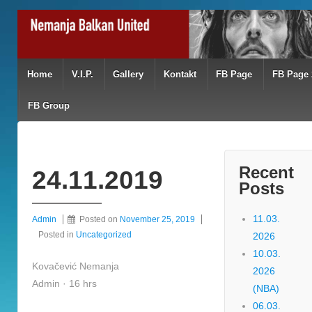
Home
V.I.P.
Gallery
Kontakt
FB Page
FB Page 
FB Group
Recent
24.11.2019
Posts
11.03.
Admin
Posted on
November 25, 2019
Posted in
Uncategorized
2026
10.03.
Kovačević Nemanja
2026
Admin · 16 hrs
(NBA)
06.03.