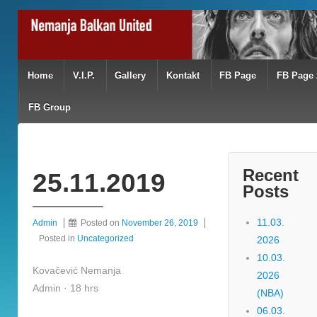
Home
V.I.P.
Gallery
Kontakt
FB Page
FB Page 
FB Group
Recent
25.11.2019
Posts
11.03.
Admin
Posted on
November 26, 2019
Posted in
Uncategorized
2026
10.03.
Kovačević Nemanja
2026
Admin · 18 hrs
(NBA)
06.03.