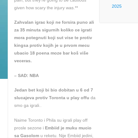
pain, but they’re going to be cautious
2025
given how scary the injury was.**
Zahvalan igrac koji ne forsira puno ali
za 35 minuta sigurnih koliko ce igrati
mora potegnuti koji sut vise te protiv
kingsa protiv kojih je u prvom mecu
ubacio 18 poena moze bar koš više
veceras.
– SAD: NBA
Jedan bet koji bi bio dobitan u 6 od 7
slucajeva protiv Toronta u play offu
da
smo ga igrali..
Naime Toronto i Phila su igrali play off
prosle sezone i
Embiid je muku mucio
sa Gasolom
u reketu. Nije Embiid jedini,