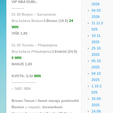
VIP NBA DUBL:
2026
———–
04.03.
01:30 Boston – Sacramento
2026
Broj koševa Boston/
J.Brown (19.5)
24
11.11.2
WIN
025
VIŠE 1,85
10.11.
2025
01:30 Toronto – Philadelphia
25.10.
Broj koševa Philadelphia/
J.Embiid (24.5)
2025
0 WIN
05.10.
MANJE 1,85
2025
04.10.
KVOTA: 3,42
WIN
2025
———————
1.10.2
– SAD: NBA
025
26.09.
Brown-Tatum i Samrt moraju predvoditi
2025
Boston
u napadu.
Izostankom
24.09.