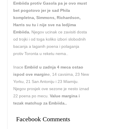
Embiida protiv Gasola pa je ovo must
bet pogotovo jer je sad Phila
kompletna, Simmons, Richardson,
Harris su tu i nije sve na ledjima
Embiida.
Njegov ucinak ce zavisiti dosta
od trojki i od toga koliko izbori slobodnih
bacanja a laganih poena i polaganja
protiv Toronta u reketu nema..
Inace
Embiid u zadnja 4 meca ostao
ispod ove margin
e, 14 cavsima, 23 New
Yorku, 21 San Antoniju i 23 Miamiju.
Njegov prosjek ove sezone je nesto iznad
22 poena po mecu.
Value margina i
tezak matchup za Embiida..
Facebook Comments