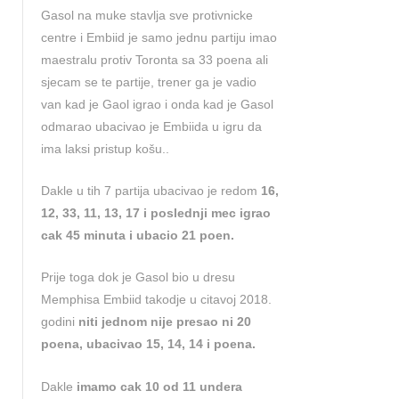
Gasol na muke stavlja sve protivnicke
centre i Embiid je samo jednu partiju imao
maestralu protiv Toronta sa 33 poena ali
sjecam se te partije, trener ga je vadio
van kad je Gaol igrao i onda kad je Gasol
odmarao ubacivao je Embiida u igru da
ima laksi pristup košu..
Dakle u tih 7 partija ubacivao je redom
16,
12, 33, 11, 13, 17 i poslednji mec igrao
cak 45 minuta i ubacio 21 poen.
Prije toga dok je Gasol bio u dresu
Memphisa Embiid takodje u citavoj 2018.
godini
niti jednom nije presao ni 20
poena, ubacivao 15, 14, 14 i poena.
Dakle
imamo cak 10 od 11 undera