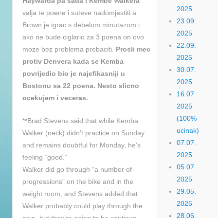
Haywarda pa sada i Kembe Walkera
2025
valja te poene i suteve nadomjestiti a
23.09.
Brown je igrac s debelom minutazom i
2025
ako ne bude ciglario za 3 poena on ovo
22.09.
moze bez problema prebaciti.
Prosli mec
2025
protiv Denvera kada se Kemba
30.07.
povrijedio bio je najefikasniji u
2025
Bostonu sa 22 poena. Nesto slicno
16.07.
ocekujem i veceras.
2025
(100%
**Brad Stevens said that while Kemba
ucinak)
Walker (neck) didn’t practice on Sunday
07.07.
and remains doubtful for Monday, he’s
2025
feeling “good.”
05.07.
Walker did go through “a number of
2025
progressions” on the bike and in the
29.05.
weight room, and Stevens added that
2025
Walker probably could play through the
28.06.