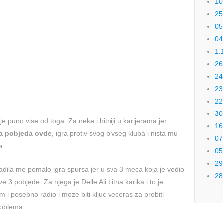
10
25
05
04
1.
26
24
23
22
30
e puno vise od toga. Za neke i bitniji u karijerama jer
16
la pobjeda ovde
, igra protiv svog bivseg kluba i nista mu
07
a.
05
29
dila me pomalo igra spursa jer u sva 3 meca koja je vodio
28
ve 3 pobjede. Za njega je Delle Ali bitna karika i to je
njim i posebno radio i moze biti kljuc veceras za probiti
roblema.