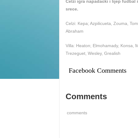
Celzi igra napadacki i lijep fudba
srece.
Celzi: Kepa; Azpilicueta, Zouma, Tomo
Abraham
Villa: Heaton; Elmohamady, Konsa, M
Trezeguet, Wesley, Grealish
Facebook Comments
Comments
comments