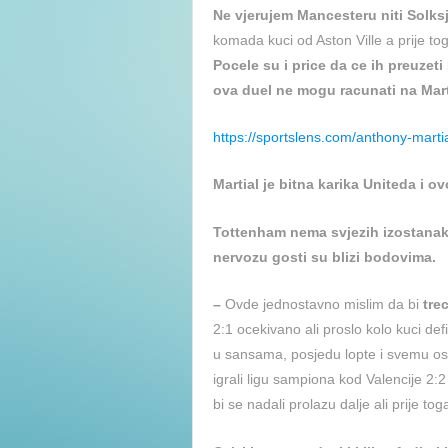
Ne vjerujem Mancesteru niti Solksj
komada kuci od Aston Ville a prije to
Pocele su i price da ce ih preuzet
ova duel ne mogu racunati na Mart
https://sportslens.com/anthony-mart
Martial je bitna karika Uniteda i o
Tottenham nema svjezih izostanaka
nervozu gosti su blizi bodovima.
–
Ovde jednostavno mislim da bi
tre
2:1 ocekivano ali proslo kolo kuci d
u sansama, posjedu lopte i svemu osta
igrali ligu sampiona kod Valencije 2:
bi se nadali prolazu dalje ali prije toga