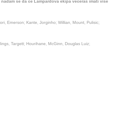
l i nadam se da ce Lampardova ekipa veceras imati vise
ri, Emerson; Kante, Jorginho; Willian, Mount, Pulisic;
ings, Targett; Hourihane, McGinn, Douglas Luiz;