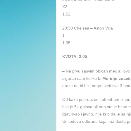
X2
1,52
20:30 Chelsea – Aston Villa
1
1,35
KVOTA: 2,05
——————–
– Na prvu sasvim obican mec ali ovo j
siguran sam koliko bi
Murinju znaci
draze ne bi bilo nego uzeti sva 3 bod
Od kako je preuzeo Tottenham iznena
bilo je 5+ golova ali ono sto je bitno s
izjavljivao i javno, nije krio da je sa 
Unitedovu odbranu koja ima dosta p