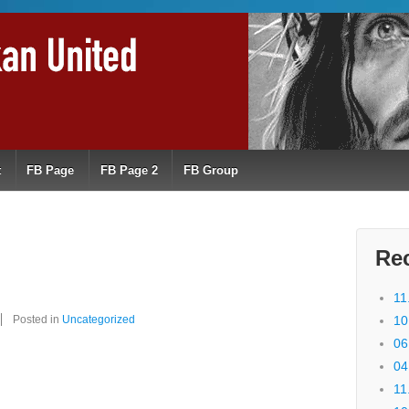
t
FB Page
FB Page 2
FB Group
Re
11
Posted in
Uncategorized
10
06
04
11