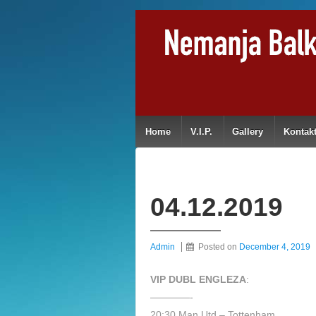
Home
V.I.P.
Gallery
Kontak
04.12.2019
Admin
Posted on
December 4, 2019
VIP DUBL ENGLEZA
:
————-
20:30 Man.Utd – Tottenham