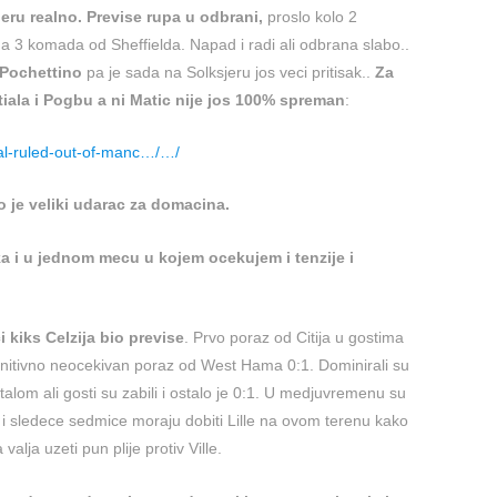
eru realno.
Previse rupa u odbrani,
proslo kolo 2
ga 3 komada od Sheffielda. Napad i radi ali odbrana slabo..
i Pochettino
pa je sada na Solksjeru jos veci pritisak..
Za
iala i Pogbu a ni Matic nije jos 100% spreman
:
ial-ruled-out-of-manc…/…/
vo je veliki udarac za domacina.
 i u jednom mecu u kojem ocekujem i tenzije i
ci kiks Celzija bio previse
. Prvo poraz od Citija u gostima
efinitivno neocekivan poraz od West Hama 0:1. Dominirali su
lom ali gosti su zabili i ostalo je 0:1. U medjuvremenu su
2 i sledece sedmice moraju dobiti Lille na ovom terenu kako
 valja uzeti pun plije protiv Ville.