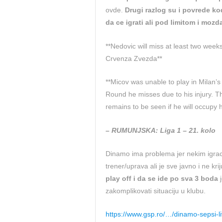
ovde.
Drugi razlog su i povrede ko
da ce igrati ali pod limitom i mozda
**Nedovic will miss at least two week
Crvenza Zvezda**
**Micov was unable to play in Milan’s 
Round he misses due to his injury. Th
remains to be seen if he will occupy hi
– RUMUNJSKA: Liga 1 – 21. kolo
Dinamo ima problema jer nekim igracima
trener/uprava ali je sve javno i ne kr
play off i da se ide po sva 3 boda
j
zakomplikovati situaciju u klubu.
https://www.gsp.ro/…/dinamo-sepsi-l