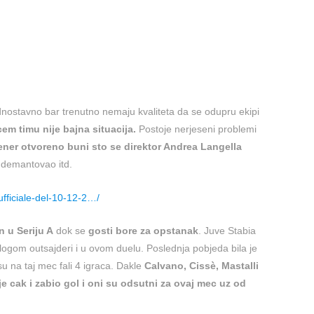
jednostavno bar trenutno nemaju kvaliteta da se odupru ekipi
em timu nije bajna situacija.
Postoje nerjeseni problemi
ener otvoreno buni sto se direktor Andrea Langella
 demantovao itd.
ufficiale-del-10-12-2…/
 u Seriju A
dok se
gosti bore za opstanak
. Juve Stabia
logom outsajderi i u ovom duelu. Poslednja pobjeda bila je
u na taj mec fali 4 igraca. Dakle
Calvano, Cissè, Mastalli
 je cak i zabio gol i oni su odsutni za ovaj mec uz od