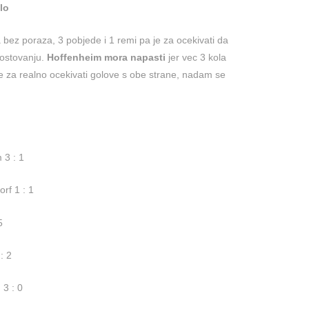
lo
bez poraza, 3 pobjede i 1 remi pa je za ocekivati da
ostovanju.
Hoffenheim mora napasti
jer vec 3 kola
e za realno ocekivati golove s obe strane, nadam se
 3 : 1
rf 1 : 1
5
: 2
3 : 0