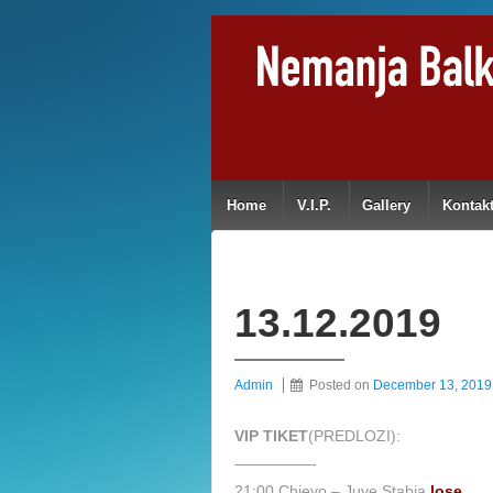
Home
V.I.P.
Gallery
Kontak
13.12.2019
Admin
Posted on
December 13, 2019
VIP TIKET
(PREDLOZI):
—————-
21:00 Chievo – Juve Stabia
lose