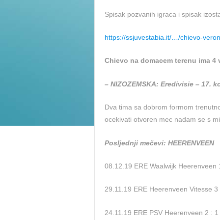
Spisak pozvanih igraca i spisak izost
https://ssjuvestabia.it/…/chievo-vero
Chievo na domacem terenu ima 4 
– NIZOZEMSKA: Eredivisie – 17. k
Dva tima sa dobrom formom trenutno
ocekivati otvoren mec nadam se s m
Posljednji mečevi: HEERENVEEN
08.12.19 ERE Waalwijk Heerenveen 1
29.11.19 ERE Heerenveen Vitesse 3 
24.11.19 ERE PSV Heerenveen 2 : 1