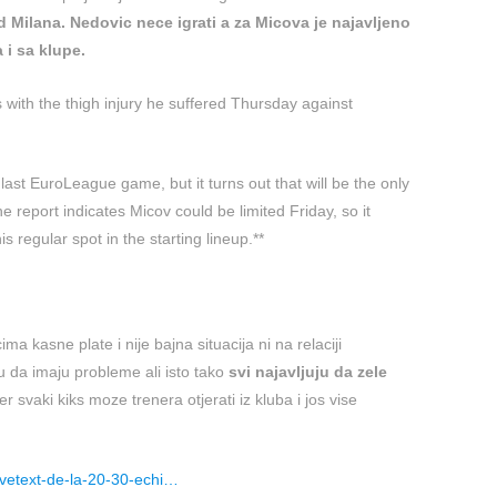
d Milana. Nedovic nece igrati a za Micova je najavljeno
 i sa klupe.
s with the thigh injury he suffered Thursday against
last EuroLeague game, but it turns out that will be the only
e report indicates Micov could be limited Friday, so it
s regular spot in the starting lineup.**
 kasne plate i nije bajna situacija ni na relaciji
iju da imaju probleme ali isto tako
svi najavljuju da zele
er svaki kiks moze trenera otjerati iz kluba i jos vise
ivetext-de-la-20-30-echi…