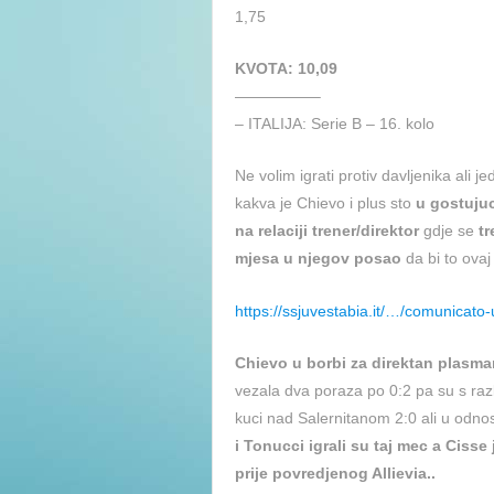
1,75
KVOTA: 10,09
—————–
– ITALIJA: Serie B – 16. kolo
Ne volim igrati protiv davljenika ali 
kakva je Chievo i plus sto
u gostujuc
na relaciji trener/direktor
gdje se
tr
mjesa u njegov posao
da bi to ovaj
https://ssjuvestabia.it/…/comunicato-
Chievo u borbi za direktan plasman
vezala dva poraza po 0:2 pa su s raz
kuci nad Salernitanom 2:0 ali u odnos
i Tonucci igrali su taj mec a Cisse
prije povredjenog Allievia..