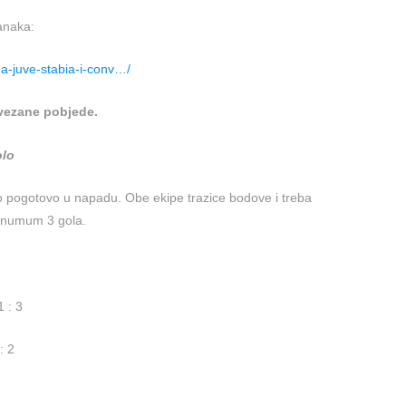
anaka:
na-juve-stabia-i-conv…/
vezane pobjede.
olo
 pogotovo u napadu. Obe ekipe trazice bodove i treba
inumum 3 gola.
 : 3
: 2