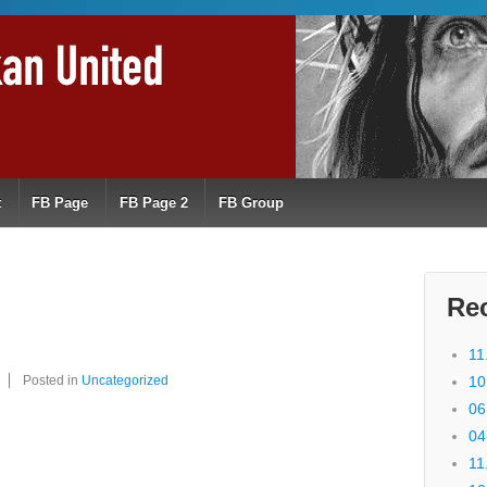
t
FB Page
FB Page 2
FB Group
Re
11
Posted in
Uncategorized
10
06
04
11