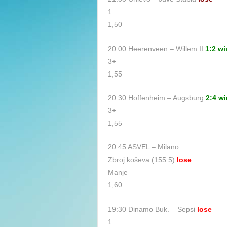
1
1,50
20:00 Heerenveen – Willem II
1:2 wi
3+
1,55
20:30 Hoffenheim – Augsburg
2:4 wi
3+
1,55
20:45 ASVEL – Milano
Zbroj koševa (155.5)
lose
Manje
1,60
19:30 Dinamo Buk. – Sepsi
lose
1