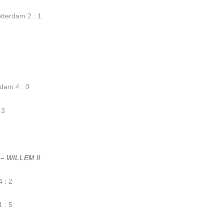
tterdam 2 : 1
rdam 4 : 0
 3
– WILLEM II
 : 2
 : 5