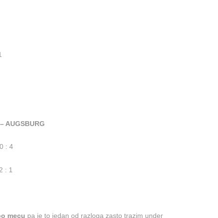
1
 – AUGSBURG
 : 4
 : 1
 po mecu
pa je to jedan od razloga zasto trazim under