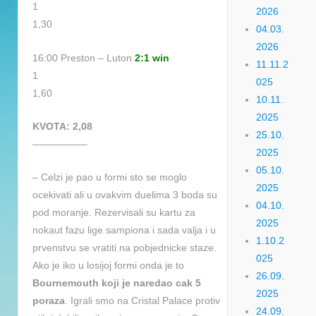
1
2026
1,30
04.03.
2026
16:00 Preston – Luton
2:1 win
11.11.2
1
025
1,60
10.11.
2025
KVOTA: 2,08
25.10.
—————–
2025
05.10.
– Celzi je pao u formi sto se moglo
2025
ocekivati ali u ovakvim duelima 3 boda su
04.10.
pod moranje. Rezervisali su kartu za
2025
nokaut fazu lige sampiona i sada valja i u
1.10.2
prvenstvu se vratiti na pobjednicke staze.
025
Ako je iko u losijoj formi onda je to
26.09.
Bournemouth koji je naredao cak 5
2025
poraza
. Igrali smo na Cristal Palace protiv
24.09.