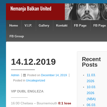
Home
V.I.P.
Gallery
Kontakt
FB Page
FB Page 
FB Group
Recent
14.12.2019
Posts
11.03.
Admin
Posted on
December 14, 2019
Posted in
Uncategorized
2026
10.03.
VIP DUBL ENGLEZA
:
2026
—————
(NBA)
16:00 Chelsea – Bournemouth
0:1 lose
06.03.