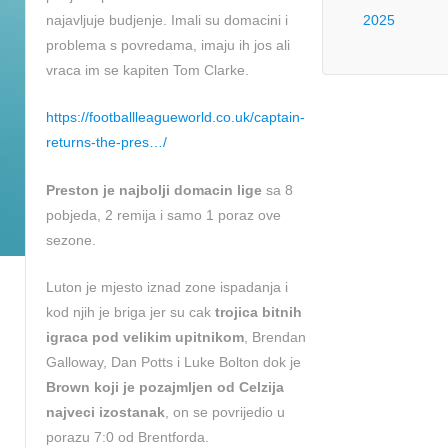
najavljuje budjenje. Imali su domacini i
2025
problema s povredama, imaju ih jos ali
vraca im se kapiten Tom Clarke.
https://footballleagueworld.co.uk/captain-
returns-the-pres…/
Preston je najbolji domacin lige
sa 8
pobjeda, 2 remija i samo 1 poraz ove
sezone.
Luton je mjesto iznad zone ispadanja i
kod njih je briga jer su cak
trojica bitnih
igraca pod velikim upitnikom
, Brendan
Galloway, Dan Potts i Luke Bolton dok je
Brown koji je pozajmljen od Celzija
najveci izostanak
, on se povrijedio u
porazu 7:0 od Brentforda.