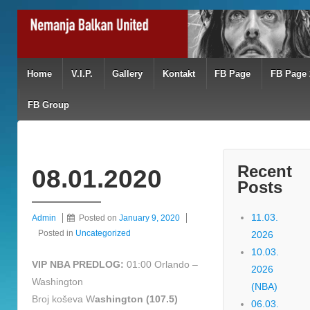
Home
V.I.P.
Gallery
Kontakt
FB Page
FB Page 
FB Group
Recent
08.01.2020
Posts
11.03.
Admin
Posted on
January 9, 2020
Posted in
Uncategorized
2026
10.03.
VIP NBA PREDLOG:
01:00 Orlando –
2026
Washington
(NBA)
Broj koševa W
ashington (107.5)
06.03.