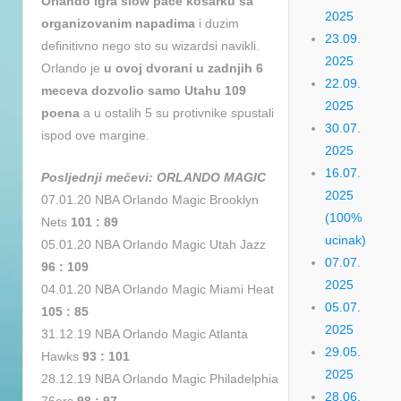
Orlando igra slow pace kosarku sa
2025
organizovanim napadima
i duzim
23.09.
definitivno nego sto su wizardsi navikli.
2025
Orlando je
u ovoj dvorani u zadnjih 6
22.09.
meceva dozvolio samo Utahu 109
2025
poena
a u ostalih 5 su protivnike spustali
30.07.
ispod ove margine.
2025
16.07.
Posljednji mečevi: ORLANDO MAGIC
2025
07.01.20 NBA Orlando Magic Brooklyn
(100%
Nets
101 : 89
ucinak)
05.01.20 NBA Orlando Magic Utah Jazz
07.07.
96 : 109
2025
04.01.20 NBA Orlando Magic Miami Heat
05.07.
105 : 85
2025
31.12.19 NBA Orlando Magic Atlanta
29.05.
Hawks
93 : 101
2025
28.12.19 NBA Orlando Magic Philadelphia
28.06.