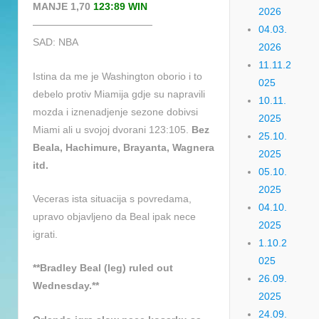
MANJE 1,70
123:89 WIN
2026
————————————
04.03.
SAD: NBA
2026
11.11.2
Istina da me je Washington oborio i to
025
debelo protiv Miamija gdje su napravili
10.11.
mozda i iznenadjenje sezone dobivsi
2025
Miami ali u svojoj dvorani 123:105.
Bez
25.10.
Beala, Hachimure, Brayanta, Wagnera
2025
itd.
05.10.
2025
Veceras ista situacija s povredama,
04.10.
upravo objavljeno da Beal ipak nece
2025
igrati.
1.10.2
025
**Bradley Beal (leg) ruled out
26.09.
Wednesday.**
2025
24.09.