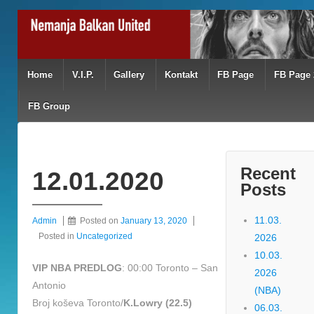
Home
V.I.P.
Gallery
Kontakt
FB Page
FB Page 
FB Group
Recent
12.01.2020
Posts
11.03.
Admin
Posted on
January 13, 2020
Posted in
Uncategorized
2026
10.03.
VIP NBA PREDLOG
: 00:00 Toronto – San
2026
Antonio
(NBA)
Broj koševa Toronto/
K.Lowry (22.5)
06.03.