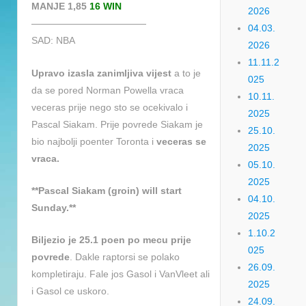
MANJE 1,85
16 WIN
2026
————————————
04.03.
SAD: NBA
2026
11.11.2
Upravo izasla zanimljiva vijest
a to je
025
da se pored Norman Powella vraca
10.11.
veceras prije nego sto se ocekivalo i
2025
Pascal Siakam. Prije povrede Siakam je
25.10.
bio najbolji poenter Toronta i
veceras se
2025
vraca.
05.10.
2025
**Pascal Siakam (groin) will start
04.10.
Sunday.**
2025
1.10.2
Biljezio je 25.1 poen po mecu prije
025
povrede
. Dakle raptorsi se polako
26.09.
kompletiraju. Fale jos Gasol i VanVleet ali
2025
i Gasol ce uskoro.
24.09.