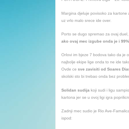
Margina djeluje povisoko za kartone 
uz vrlo malo srece ide over.
Porto se dugo spremao za ovaj duel, c
ako ovaj mec izgube onda je i 99% 
Orlovi im bjeze 7 bodova tako da je o
najbolje ekipe lige onda to ne ide t
Ovde ce
sve zavisiti od Soares Di
skolski sto bi trebao onda bez prob
Solidan sudija
koji sudi i ligu samp
kartona jer se u ovoj ligi igra poprilic
Zadnji mec sudio je Rio Ave-Famalica
ispod: