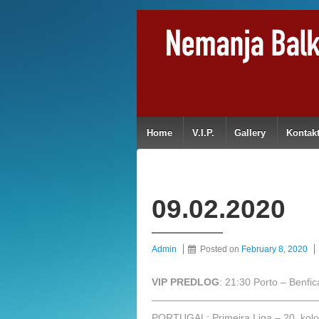
Home
V.I.P.
Gallery
Kontak
09.02.2020
Admin
Posted on
February 8, 2020
VIP PREDLOG
: 21:30 Porto – Benfi
————————————————
PORTUGAL: Primeira Liga – 20. kolo