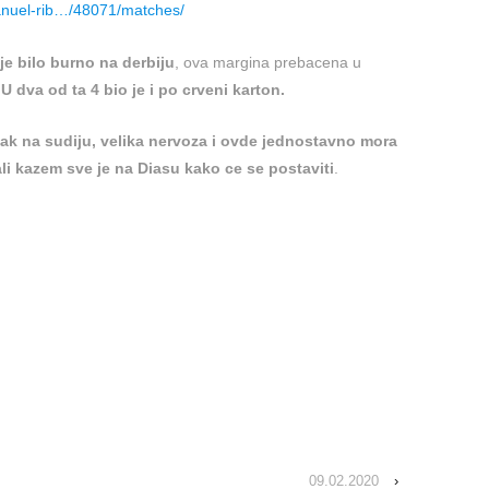
manuel-rib…/48071/matches/
je bilo burno na derbiju
, ova margina prebacena u
 U dva od ta 4 bio je i po crveni karton.
isak na sudiju, velika nervoza i ovde jednostavno mora
 ali kazem sve je na Diasu kako ce se postaviti
.
09.02.2020
›