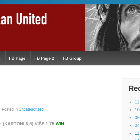
t
FB Page
FB Page 2
FB Group
Re
11
Posted in
Uncategorized
10
06
ca
(KARTONI 6,5) VIŠE 1,75
WIN
04
——
11