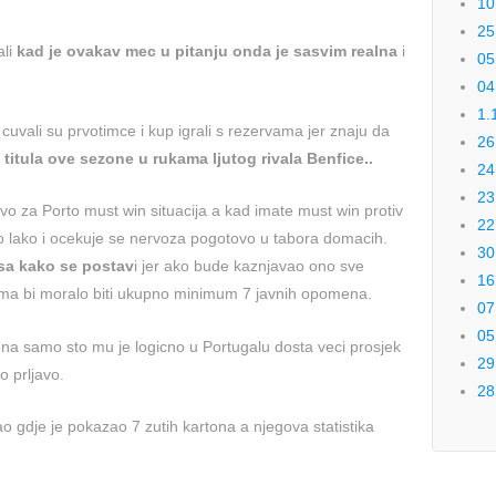
10
25
ali
kad je ovakav mec u pitanju onda je sasvim realna
i
05
04
1.
uvali su prvotimce i kup igrali s rezervama jer znaju da
26
titula ove sezone u rukama ljutog rivala Benfice..
24
23
vo za Porto must win situacija a kad imate must win protiv
22
ako lako i ocekuje se nervoza pogotovo u tabora domacih.
30
asa kako se postav
i jer ako bude kaznjavao ono sve
16
lema bi moralo biti ukupno minimum 7 javnih opomena.
07
05
iona samo sto mu je logicno u Portugalu dosta veci prosjek
29
no prljavo.
28
o gdje je pokazao 7 zutih kartona a njegova statistika