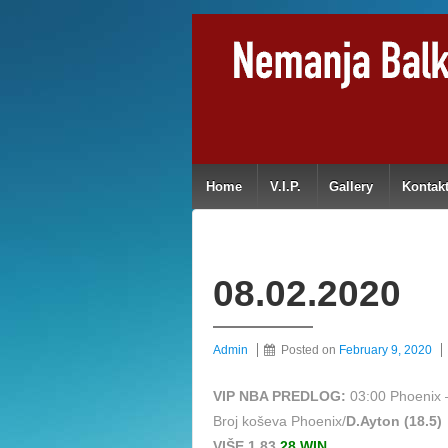
Home
V.I.P.
Gallery
Kontak
08.02.2020
Admin
Posted on
February 9, 2020
VIP NBA PREDLOG:
03:00 Phoenix 
Broj koševa Phoenix/
D.Ayton (18.5)
VIŠE 1,83
28 WIN