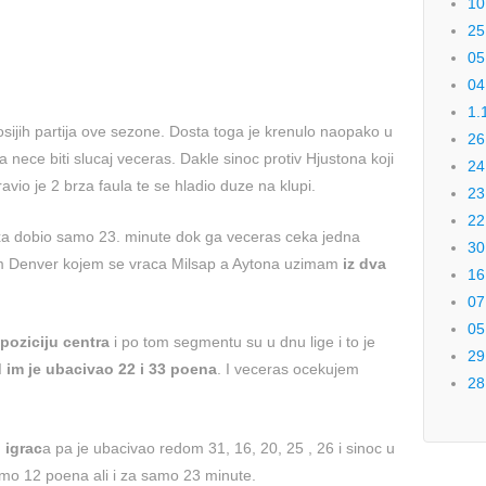
10
25
05
04
1.
osijih partija ove sezone. Dosta toga je krenulo naopako u
26
ece biti slucaj veceras. Dakle sinoc protiv Hjustona koji
24
vio je 2 brza faula te se hladio duze na klupi.
23
22
ixa dobio samo 23. minute dok ga veceras ceka jedna
30
i im Denver kojem se vraca Milsap a Aytona uzimam
iz dva
16
07
05
 poziciju centra
i po tom segmentu su u dnu lige i to je
29
 im je ubacivao 22 i 33 poena
. I veceras ocekujem
28
 igrac
a pa je ubacivao redom 31, 16, 20, 25 , 26 i sinoc u
 samo 12 poena ali i za samo 23 minute.