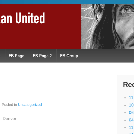
t
FB Page
FB Page 2
FB Group
Re
11
Posted in
Uncategorized
10
06
– Denver
04
11