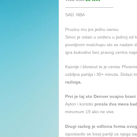
———————————-
SAD: NBA
Pruzicu mu jos jednu sansu.
Sinoc je ostao u underu u jednoj od l
povoljnom matchupu sto se nadam da n
igra bukvalno bez pravog centra napra
Kasnije i blowout te je centar Phoen
ozbiljna partija i 30+ minuta. Dolaz
razloga.
Prvi je taj sto Denver ocajno brani
Ayton i koristio
prosla dva meca kad
minumum 19 ako ne vise.
Drugi razlog je odlicna forma ovog
ispostavilo se losoj partiji za njega