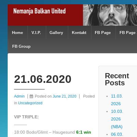
Home
V.I.P.
Gallery
Kontakt
FB Page
FB Page 
FB Group
Recent
21.06.2020
Posts
11.03.
Admin
Posted on
June 21, 2020
Posted
in
Uncategorized
2026
10.03.
VIP TRIPLE:
2026
———
(NBA)
18:00 Bodo/Glimt – Haugesund
6:1 win
06.03.