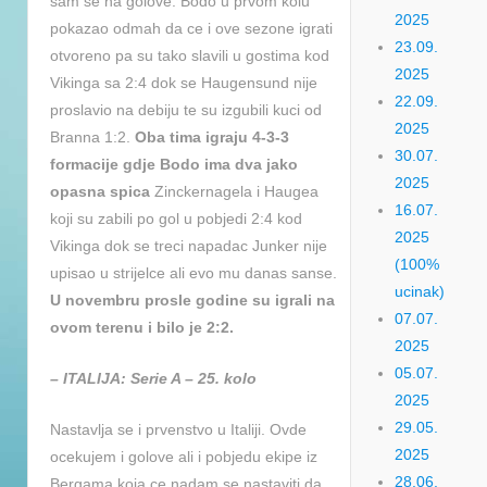
sam se na golove. Bodo u prvom kolu
2025
pokazao odmah da ce i ove sezone igrati
23.09.
otvoreno pa su tako slavili u gostima kod
2025
Vikinga sa 2:4 dok se Haugensund nije
22.09.
proslavio na debiju te su izgubili kuci od
2025
Branna 1:2.
Oba tima igraju 4-3-3
30.07.
formacije gdje Bodo ima dva jako
2025
opasna spica
Zinckernagela i Haugea
16.07.
koji su zabili po gol u pobjedi 2:4 kod
2025
Vikinga dok se treci napadac Junker nije
(100%
upisao u strijelce ali evo mu danas sanse.
ucinak)
U novembru prosle godine su igrali na
07.07.
ovom terenu i bilo je 2:2.
2025
05.07.
– ITALIJA: Serie A – 25. kolo
2025
29.05.
Nastavlja se i prvenstvo u Italiji. Ovde
2025
ocekujem i golove ali i pobjedu ekipe iz
28.06.
Bergama koja ce nadam se nastaviti da