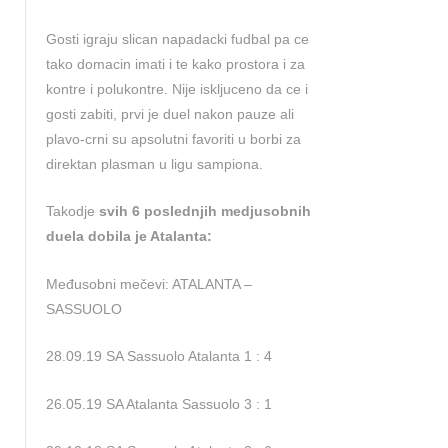
Gosti igraju slican napadacki fudbal pa ce
tako domacin imati i te kako prostora i za
kontre i polukontre. Nije iskljuceno da ce i
gosti zabiti, prvi je duel nakon pauze ali
plavo-crni su apsolutni favoriti u borbi za
direktan plasman u ligu sampiona.
Takodje
svih 6 poslednjih medjusobnih
duela dobila je Atalanta:
Međusobni mečevi: ATALANTA –
SASSUOLO
28.09.19 SA Sassuolo Atalanta 1 : 4
26.05.19 SA Atalanta Sassuolo 3 : 1