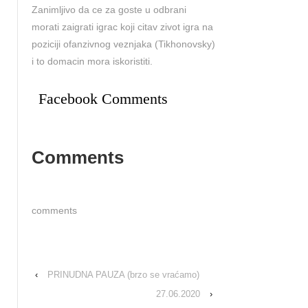
Zanimljivo da ce za goste u odbrani
morati zaigrati igrac koji citav zivot igra na
poziciji ofanzivnog veznjaka (Tikhonovsky)
i to domacin mora iskoristiti.
Facebook Comments
Comments
comments
‹
PRINUDNA PAUZA (brzo se vraćamo)
27.06.2020
›