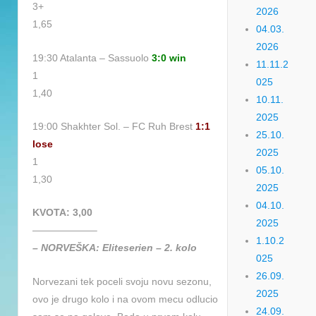
3+
2026
1,65
04.03.
2026
19:30 Atalanta – Sassuolo
3:0 win
11.11.2
1
025
1,40
10.11.
2025
19:00 Shakhter Sol. – FC Ruh Brest
1:1
25.10.
lose
2025
1
05.10.
1,30
2025
04.10.
KVOTA: 3,00
2025
——————–
1.10.2
– NORVEŠKA: Eliteserien – 2. kolo
025
26.09.
Norvezani tek poceli svoju novu sezonu,
2025
ovo je drugo kolo i na ovom mecu odlucio
24.09.