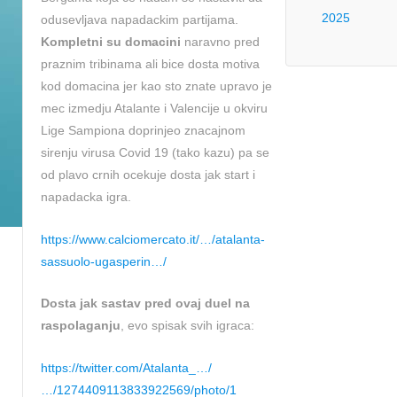
2025
odusevljava napadackim partijama.
Kompletni su domacini
naravno pred
praznim tribinama ali bice dosta motiva
kod domacina jer kao sto znate upravo je
mec izmedju Atalante i Valencije u okviru
Lige Sampiona doprinjeo znacajnom
sirenju virusa Covid 19 (tako kazu) pa se
od plavo crnih ocekuje dosta jak start i
napadacka igra.
https://www.calciomercato.it/…/atalanta-
sassuolo-ugasperin…/
Dosta jak sastav pred ovaj duel na
raspolaganju
, evo spisak svih igraca:
https://twitter.com/Atalanta_…/
…/1274409113833922569/photo/1