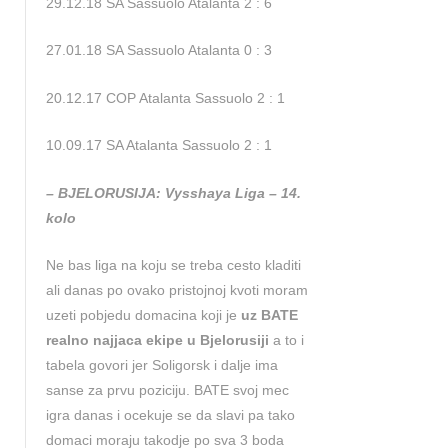
29.12.18 SA Sassuolo Atalanta 2 : 6
27.01.18 SA Sassuolo Atalanta 0 : 3
20.12.17 COP Atalanta Sassuolo 2 : 1
10.09.17 SA Atalanta Sassuolo 2 : 1
– BJELORUSIJA: Vysshaya Liga – 14.
kolo
Ne bas liga na koju se treba cesto kladiti
ali danas po ovako pristojnoj kvoti moram
uzeti pobjedu domacina koji je
uz BATE
realno najjaca ekipe u Bjelorusiji
a to i
tabela govori jer Soligorsk i dalje ima
sanse za prvu poziciju. BATE svoj mec
igra danas i ocekuje se da slavi pa tako
domaci moraju takodje po sva 3 boda