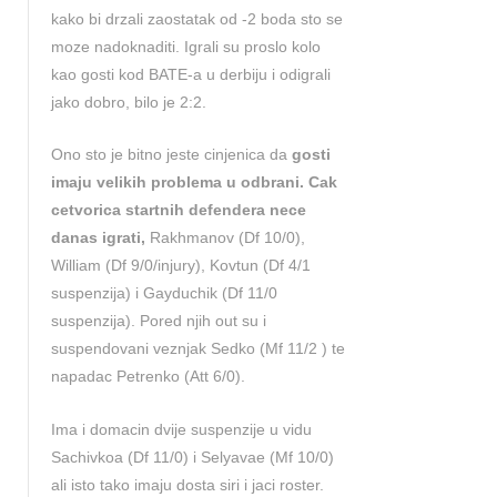
kako bi drzali zaostatak od -2 boda sto se
moze nadoknaditi. Igrali su proslo kolo
kao gosti kod BATE-a u derbiju i odigrali
jako dobro, bilo je 2:2.
Ono sto je bitno jeste cinjenica da
gosti
imaju velikih problema u odbrani. Cak
cetvorica startnih defendera nece
danas igrati,
Rakhmanov (Df 10/0),
William (Df 9/0/injury), Kovtun (Df 4/1
suspenzija) i Gayduchik (Df 11/0
suspenzija). Pored njih out su i
suspendovani veznjak Sedko (Mf 11/2 ) te
napadac Petrenko (Att 6/0).
Ima i domacin dvije suspenzije u vidu
Sachivkoa (Df 11/0) i Selyavae (Mf 10/0)
ali isto tako imaju dosta siri i jaci roster.