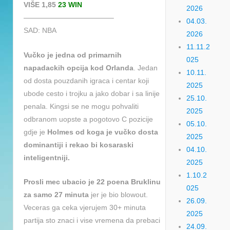
VIŠE 1,85
23 WIN
2026
————————————–
04.03.
SAD: NBA
2026
11.11.2
Vučko je jedna od primarnih
025
napadackih opcija kod Orlanda
. Jedan
10.11.
od dosta pouzdanih igraca i centar koji
2025
ubode cesto i trojku a jako dobar i sa linije
25.10.
penala. Kingsi se ne mogu pohvaliti
2025
odbranom uopste a pogotovo C pozicije
05.10.
gdje je
Holmes od koga je vučko dosta
2025
dominantiji i rekao bi kosaraski
04.10.
inteligentniji.
2025
1.10.2
Prosli mec ubacio je 22 poena Bruklinu
025
za samo 27 minuta
jer je bio blowout.
26.09.
Veceras ga ceka vjerujem 30+ minuta
2025
partija sto znaci i vise vremena da prebaci
24.09.