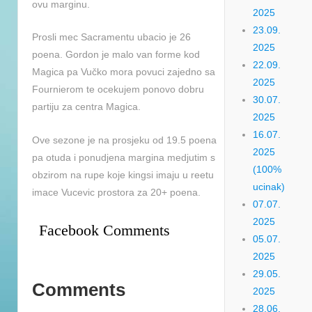
ovu marginu.
2025
23.09.
Prosli mec Sacramentu ubacio je 26
2025
poena. Gordon je malo van forme kod
22.09.
Magica pa Vučko mora povuci zajedno sa
2025
Fournierom te ocekujem ponovo dobru
30.07.
partiju za centra Magica.
2025
16.07.
Ove sezone je na prosjeku od 19.5 poena
2025
pa otuda i ponudjena margina medjutim s
(100%
obzirom na rupe koje kingsi imaju u reetu
ucinak)
imace Vucevic prostora za 20+ poena.
07.07.
2025
Facebook Comments
05.07.
2025
29.05.
Comments
2025
28.06.