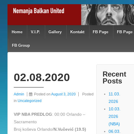
Home
V.I.P.
Gallery
Kontakt
FB Page
FB Page 
FB Group
Recent
02.08.2020
Posts
11.03.
Admin
Posted on
August 3, 2020
Posted
in
Uncategorized
2026
10.03.
VIP NBA PREDLOG
: 00:00 Orlando –
2026
Sacramento
(NBA)
Broj koševa Orlando/
N.Vučević (19.5)
06.03.