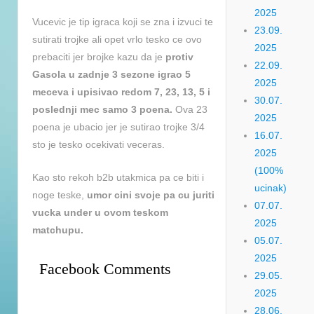
2025
Vucevic je tip igraca koji se zna i izvuci te
23.09.
sutirati trojke ali opet vrlo tesko ce ovo
2025
prebaciti jer brojke kazu da je
protiv
22.09.
Gasola u zadnje 3 sezone igrao 5
2025
meceva i upisivao redom 7, 23, 13, 5 i
30.07.
poslednji mec samo 3 poena.
Ova 23
2025
poena je ubacio jer je sutirao trojke 3/4
16.07.
sto je tesko ocekivati veceras.
2025
(100%
Kao sto rekoh b2b utakmica pa ce biti i
ucinak)
noge teske,
umor cini svoje pa cu juriti
07.07.
vucka under u ovom teskom
2025
matchupu.
05.07.
2025
Facebook Comments
29.05.
2025
28.06.