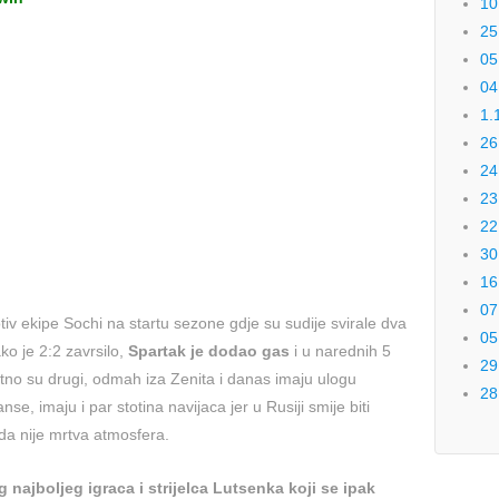
10
25
05
04
1.
26
24
23
22
30
16
07
iv ekipe Sochi na startu sezone gdje su sudije svirale dva
05
ko je 2:2 zavrsilo,
Spartak je dodao gas
i u narednih 5
29
utno su drugi, odmah iza Zenita i danas imaju ulogu
28
nse, imaju i par stotina navijaca jer u Rusiji smije biti
 da nije mrtva atmosfera.
 najboljeg igraca i strijelca Lutsenka koji se ipak