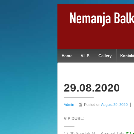
Home
V.I.P.
Gallery
Kontak
29.08.2020
Admin
Posted on
August 29, 2020
VIP DUBL:
——–
17:00 Spartak M. – Arsenal Tula
2:1 