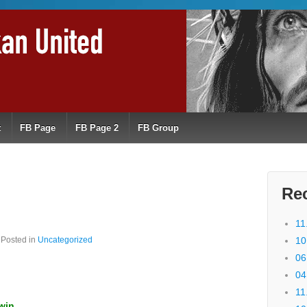
t
FB Page
FB Page 2
FB Group
Re
11
Posted in
Uncategorized
10
06
04
11
win