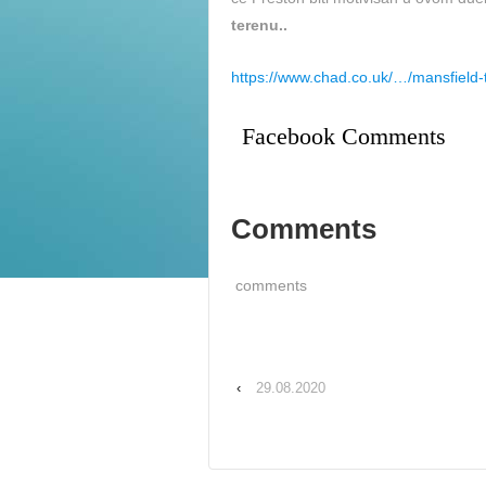
terenu..
https://www.chad.co.uk/…/mansfiel
Facebook Comments
Comments
comments
‹
29.08.2020