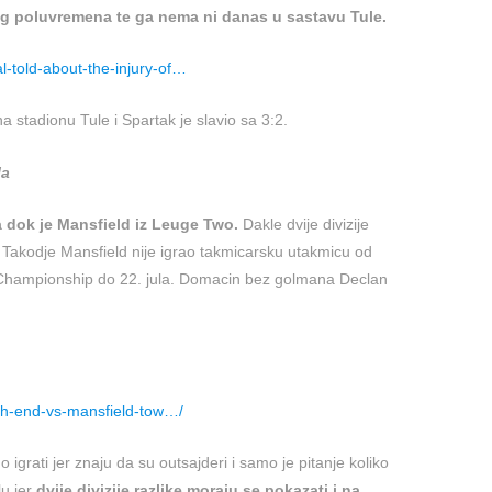
og poluvremena te ga nema ni danas u sastavu Tule.
-told-about-the-injury-of…
a stadionu Tule i Spartak je slavio sa 3:2.
la
 dok je Mansfield iz Leuge Two.
Dakle dvije divizije
u. Takodje Mansfield nije igrao takmicarsku utakmicu od
 Championship do 22. jula. Domacin bez golmana Declan
th-end-vs-mansfield-tow…/
 igrati jer znaju da su outsajderi i samo je pitanje koliko
u jer
dvije divizije razlike moraju se pokazati i na