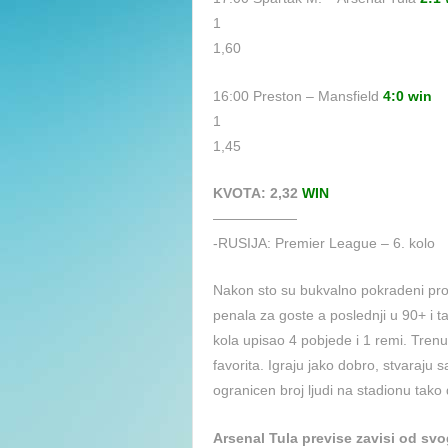
1
1,60
16:00 Preston – Mansfield
4:0 win
1
1,45
KVOTA: 2,32
WIN
——————
-RUSIJA: Premier League – 6. kolo
Nakon sto su bukvalno pokradeni prot
penala za goste a poslednji u 90+ i ta
kola upisao 4 pobjede i 1 remi. Tren
favorita. Igraju jako dobro, stvaraju sa
ogranicen broj ljudi na stadionu tako
Arsenal Tula previse zavisi od svog