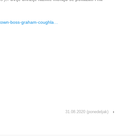
d-town-boss-graham-coughla…
31.08.2020 (ponedeljak)
›