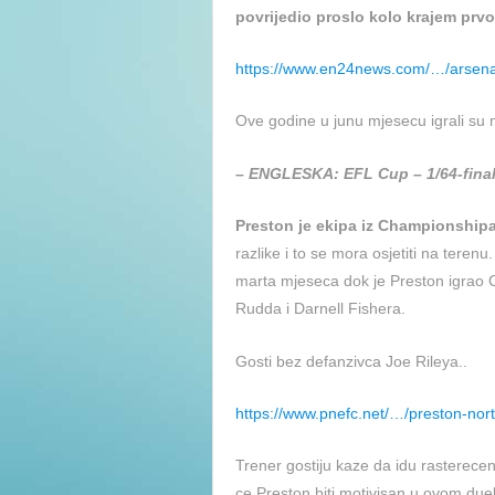
povrijedio proslo kolo krajem prv
https://www.en24news.com/…/arsenal
Ove godine u junu mjesecu igrali su n
– ENGLESKA: EFL Cup – 1/64-fina
Preston je ekipa iz Championshipa
razlike i to se mora osjetiti na teren
marta mjeseca dok je Preston igrao
Rudda i Darnell Fishera.
Gosti bez defanzivca Joe Rileya..
https://www.pnefc.net/…/preston-nor
Trener gostiju kaze da idu rastereceno
ce Preston biti motivisan u ovom duel