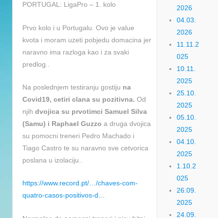
PORTUGAL: LigaPro – 1. kolo
2026
04.03.
Prvo kolo i u Portugalu. Ovo je value
2026
kvota i moram uzeti pobjedu domacina jer
11.11.2
naravno ima razloga kao i za svaki
025
predlog..
10.11.
2025
Na poslednjem testiranju gostiju
na
25.10.
Covid19, cetiri clana su pozitivna.
Od
2025
njih
dvojica su prvotimci Samuel Silva
05.10.
(Samu) i Raphael Guzzo
a druga dvojica
2025
su pomocni treneri Pedro Machado i
04.10.
Tiago Castro te su naravno sve cetvorica
2025
poslana u izolaciju..
1.10.2
025
https://www.record.pt/…/chaves-com-
26.09.
quatro-casos-positivos-d…
2025
24.09.