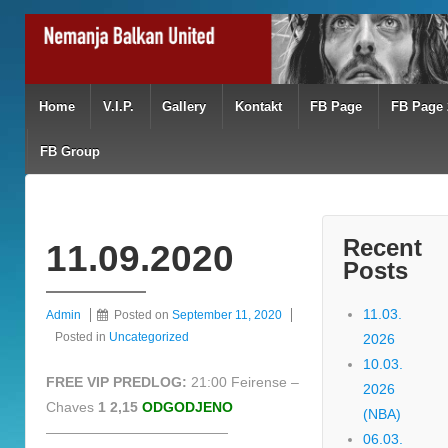
Home
V.I.P.
Gallery
Kontakt
FB Page
FB Page 
FB Group
Recent
11.09.2020
Posts
11.03.
Admin
Posted on
September 11, 2020
Posted in
Uncategorized
2026
10.03.
FREE VIP PREDLOG:
21:00 Feirense –
2026
Chaves
1 2,15
ODGODJENO
(NBA)
—————————————
06.03.