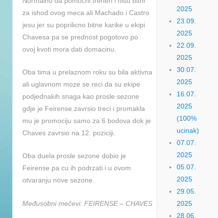
Normalno da pomocni treneri i nisu bitni
2025
za ishod ovog meca ali Machado i Castro
23.09.
jesu jer su poprilicno bitne karike u ekipi
2025
Chavesa pa se prednost pogotovo po
22.09.
ovoj kvoti mora dati domacinu.
2025
30.07.
Oba tima u prelaznom roku su bila aktivna
2025
ali uglavnom moze se reci da su ekipe
16.07.
podjednakih snaga kao prosle sezone
2025
gdje je Feirense zavrsio treci i promakla
(100%
mu je promociju samo za 6 bodova dok je
ucinak)
Chaves zavrsio na 12. poziciji.
07.07.
2025
Oba duela prosle sezone dobio je
05.07.
Feirense pa cu ih podrzati i u ovom
2025
otvaranju nove sezone.
29.05.
Međusobni mečevi: FEIRENSE – CHAVES
2025
28.06.