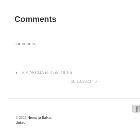
Comments
comments
‹
VIP AKCIJA (važi do 16.10)
16.10.2020
›
© 2026
Nemanja Balkan
United