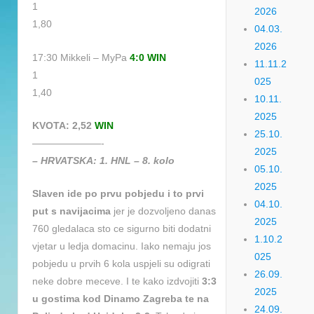
1
2026
1,80
04.03.
2026
17:30 Mikkeli – MyPa
4:0 WIN
11.11.2
1
025
1,40
10.11.
2025
KVOTA: 2,52
WIN
25.10.
———————-
2025
– HRVATSKA: 1. HNL – 8. kolo
05.10.
2025
Slaven ide po prvu pobjedu i to prvi
04.10.
put s navijacima
jer je dozvoljeno danas
2025
760 gledalaca sto ce sigurno biti dodatni
1.10.2
vjetar u ledja domacinu. Iako nemaju jos
025
pobjedu u prvih 6 kola uspjeli su odigrati
26.09.
neke dobre meceve. I te kako izdvojiti
3:3
2025
u gostima kod Dinamo Zagreba te na
24.09.