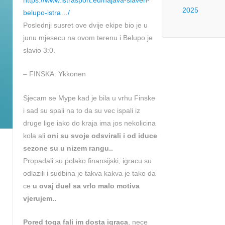
https://www.istrasport.eu/najava-slaven-
2025
belupo-istra…/
Poslednji susret ove dvije ekipe bio je u
junu mjesecu na ovom terenu i Belupo je
slavio 3:0.
– FINSKA: Ykkonen
Sjecam se Mype kad je bila u vrhu Finske
i sad su spali na to da su vec ispali iz
druge lige iako do kraja ima jos nekolicina
kola ali
oni su svoje odsvirali i od iduce
sezone su u nizem rangu..
Propadali su polako finansijski, igracu su
odlazili i sudbina je takva kakva je tako da
ce
u ovaj duel sa vrlo malo motiva
vjerujem..
Pored toga fali im dosta igraca
, nece