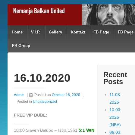
Home
V.I.P.
Gallery
Kontakt
FB Page
FB Page 
FB Group
Recent
16.10.2020
Posts
11.03.
Admin
Posted on
October 16, 2020
Posted in
Uncategorized
2026
10.03.
FREE VIP DUBL:
2026
———–
(NBA)
18:00 Slaven Belupo – Istra 1961
5:1 WIN
06.03.