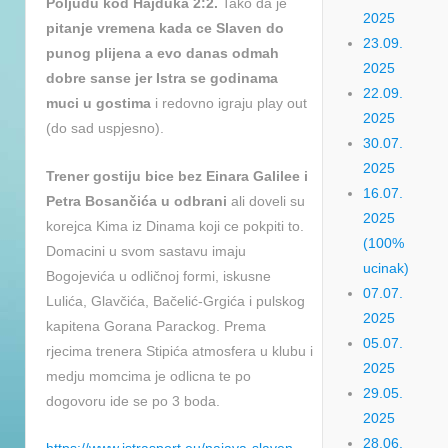
Poljudu kod Hajduka 2:2.
Tako da je
2025
pitanje vremena kada ce Slaven do
23.09.
punog plijena a evo danas odmah
2025
dobre sanse jer Istra se godinama
22.09.
muci u gostima
i redovno igraju play out
2025
(do sad uspjesno).
30.07.
2025
Trener gostiju bice bez Einara Galilee i
16.07.
Petra Bosančića u odbrani
ali doveli su
2025
korejca Kima iz Dinama koji ce pokpiti to.
(100%
Domacini u svom sastavu imaju
ucinak)
Bogojevića u odličnoj formi, iskusne
07.07.
Lulića, Glavčića, Bačelić-Grgića i pulskog
2025
kapitena Gorana Parackog. Prema
05.07.
rjecima trenera Stipića atmosfera u klubu i
2025
medju momcima je odlicna te po
29.05.
dogovoru ide se po 3 boda.
2025
28.06.