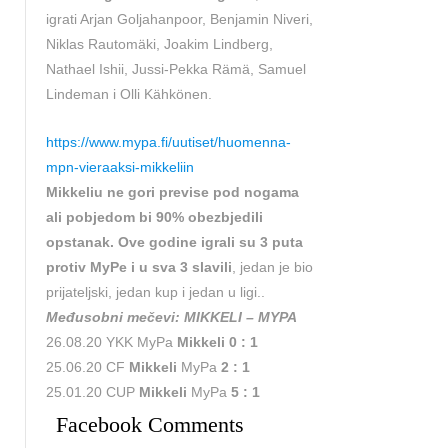
igrati Arjan Goljahanpoor, Benjamin Niveri,
Niklas Rautomäki, Joakim Lindberg,
Nathael Ishii, Jussi-Pekka Rämä, Samuel
Lindeman i Olli Kähkönen.
https://www.mypa.fi/uutiset/huomenna-
mpn-vieraaksi-mikkeliin
Mikkeliu ne gori previse pod nogama
ali pobjedom bi 90% obezbjedili
opstanak. Ove godine igrali su 3 puta
protiv MyPe i u sva 3 slavili
, jedan je bio
prijateljski, jedan kup i jedan u ligi..
Međusobni mečevi: MIKKELI – MYPA
26.08.20 YKK MyPa
Mikkeli 0 : 1
25.06.20 CF
Mikkeli
MyPa
2 : 1
25.01.20 CUP
Mikkeli
MyPa
5 : 1
Facebook Comments