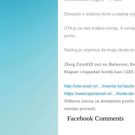
Domacin u solidnoj formi u zadnje vri
UTA je za sad kraljica remija, 4 remij
poraz..
Razlog je cinjenica da imaju dosta p
Zbog Covid19 out su Balauruo, Ilie
Klapan i napadač Ioniță kao i U23
http://uta-arad.ro/…/reactia-lui-lasz
https://www.sportarad.ro/…/lovita-d
Odlicna sansa za domacina protiv 
moraju povesti.
Facebook Comments