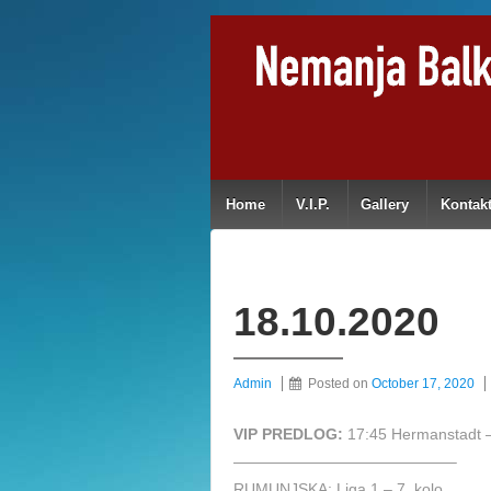
Home
V.I.P.
Gallery
Kontak
18.10.2020
Admin
Posted on
October 17, 2020
VIP PREDLOG:
17:45 Hermanstadt 
——————————————–
RUMUNJSKA: Liga 1 – 7. kolo