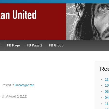
t
FB Page
FB Page 2
FB Group
Re
11
Posted in
Uncategorized
10
06
– UTA Arad
1 2,12
04
11