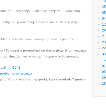
10
25
jeme jer u poslednja 3 kola dvije pobjede i 1 remi imaju..
05
04
a, pobjeda i poraz medjutim ovde im ce biti teze izbjeci
1.
26
24
roblema s izostancima i
moraju povesti 7 juniora!
23
22
o i Tomozei a povredjeni su defanzivac Silva, veznjak
30
 igrac Hrezdac
koji je morao na operaciju ligamenata..
16
07
lo-balint…/5042…
05
e-probleme-de-ordin…/
29
poprilicno oslabljenog gosta, kao sto rekoh 7 juniora
28